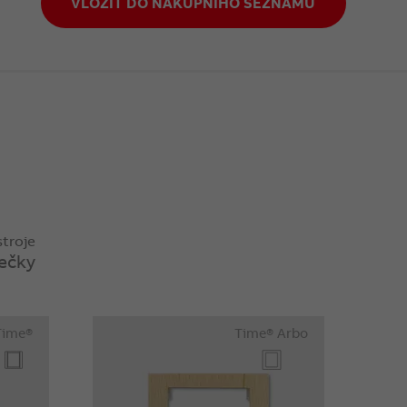
VLOŽIT DO NÁKUPNÍHO SEZNAMU
troje
ečky
Time®
Time® Arbo