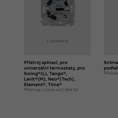
1 VARIANTA
Přístroj spínací, pro
Snímač
univerzální termostaty, pro
podla
Swing®(L), Tango®,
Přísluš
Levit®(M), Neo®(Tech),
Element®, Time®
Přístroje • Cena od 1 064 Kč