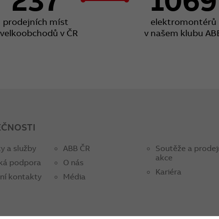
prodejních míst
elektromontérů
 velkoobchodů v ČR
v našem klubu AB
EČNOSTI
y a služby
ABB ČR
Soutěže a prodej
akce
ká podpora
O nás
Kariéra
ní kontakty
Média