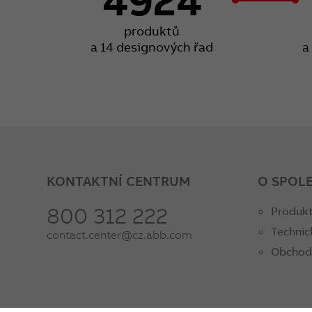
produktů
a 14 designových řad
a
KONTAKTNÍ CENTRUM
O SPOL
800 312 222
Produkt
Technic
contact.center@cz.abb.com
Obchod