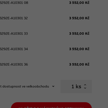
3292E-A10301 08
3 552,00 Kč
ájení z 230 V. Jestliže se pro elektrické
ifový režim řízený signálem HDO, doporučuje
ní spínací jednotky, aby při odpojeném napájení
3292E-A10301 32
3 552,00 Kč
í jednotky.
3292E-A10301 33
3 552,00 Kč
3292E-A10301 34
3 552,00 Kč
3292E-A10301 36
3 552,00 Kč
ks
t dostupnost ve velkoobchodu