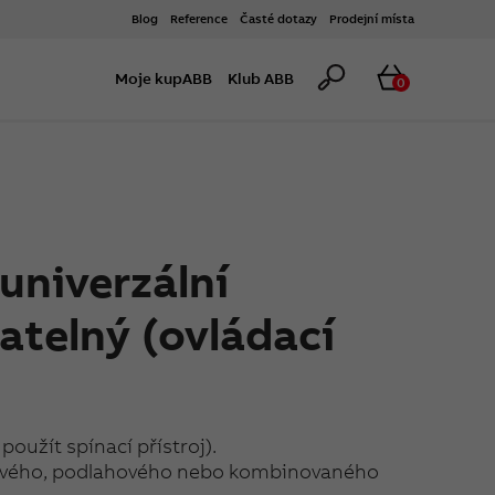
Blog
Reference
Časté dotazy
Prodejní místa
Hledat
Košík
Moje kupABB
Klub ABB
0
univerzální
telný (ovládací
použít spínací přístroj).
rového, podlahového nebo kombinovaného