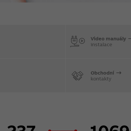
Video manuály
instalace
Obchodní
kontakty
237
1069