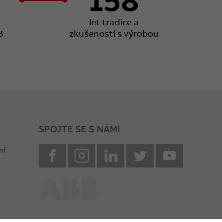
let tradice a
B
zkušeností s výrobou
SPOJTE SE S NÁMI
facebook
instagram
Linkedin
twitter
youtube
ní