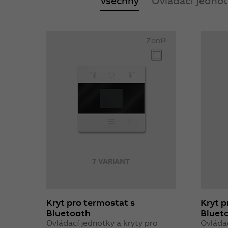
Všechny
Ovládací jednot
Zoni®
7 VARIANT
Kryt pro termostat s
Kryt p
Bluetooth
Bluet
Ovládací jednotky a kryty pro
Ovládac