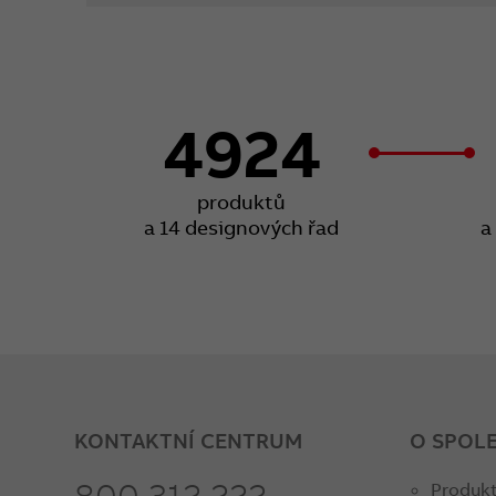
4924
produktů
a 14 designových řad
a
KONTAKTNÍ CENTRUM
O SPOL
800 312 222
Produkt