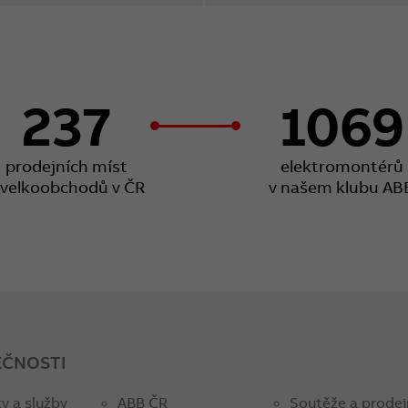
237
1069
prodejních míst
elektromontérů
 velkoobchodů v ČR
v našem klubu AB
EČNOSTI
y a služby
ABB ČR
Soutěže a prodej