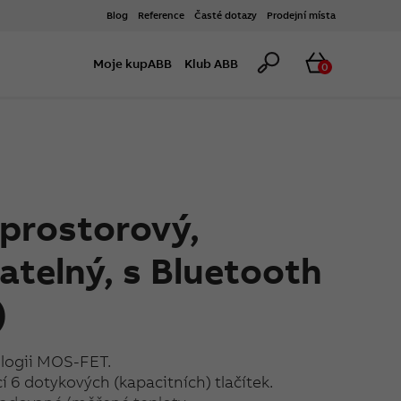
Blog
Reference
Časté dotazy
Prodejní místa
Hledat
Košík
Moje kupABB
Klub ABB
0
prostorový,
telný, s Bluetooth
)
ologii MOS-FET.
6 dotykových (kapacitních) tlačítek.