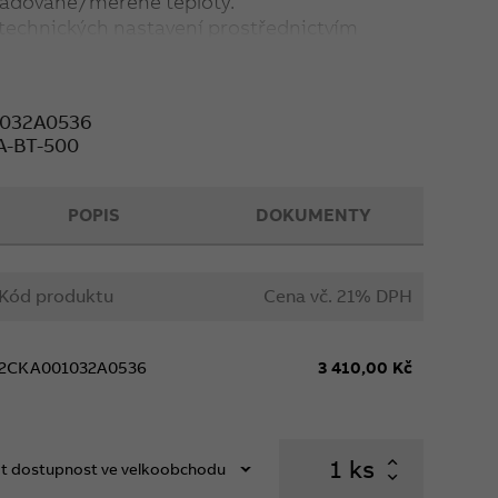
adované/měřené teploty.
technických nastavení prostřednictvím
® Next.
t: Typ regulace (PWM, 2bodová), Nastavení
ího ovládání, Denní/týdenní časový program,
032A0536
A-BT-500
5 až 30 °C
 systémové instalace ABB-free@home®.
POPIS
DOKUMENTY
m
Kód produktu
Cena vč. 21% DPH
šrouby i drápky.
2CKA001032A0536
3 410,00 Kč
ks
t dostupnost ve velkoobchodu