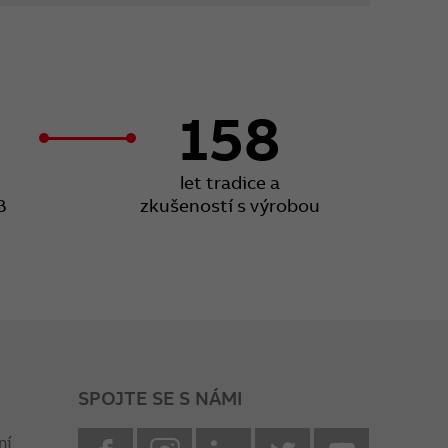
158
let tradice a
B
zkušeností s výrobou
SPOJTE SE S NÁMI
facebook
instagram
Linkedin
twitter
youtube
ní