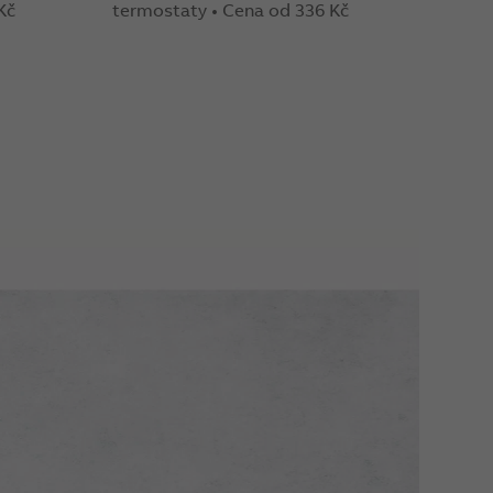
Kč
termostaty • Cena od 336 Kč
Ovlád
termo