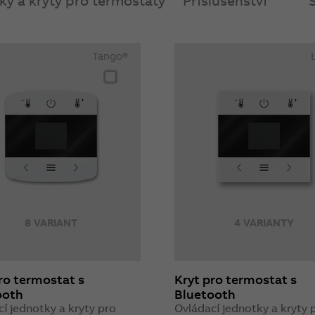
ky a kryty pro termostaty
Příslušenství
Tango®
8 VARIANT
4 VARIANTY
ro termostat s
Kryt pro termostat s
ooth
Bluetooth
í jednotky a kryty pro
Ovládací jednotky a kryty 