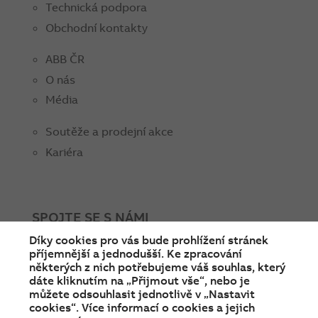
Technická podpora
Obchodní kontakty
ABB ČR
O nás
Média
Soutěže a prodejní akce
Kariéra
SPOJTE SE S NÁMI
Díky cookies pro vás bude prohlížení stránek
facebook
instagram
Linkedin
twitter
youtube
příjemnější a jednodušší. Ke zpracování
některých z nich potřebujeme váš souhlas, který
dáte kliknutím na „Přijmout vše“, nebo je
můžete odsouhlasit jednotlivě v „Nastavit
cookies“. Více informací o cookies a jejich