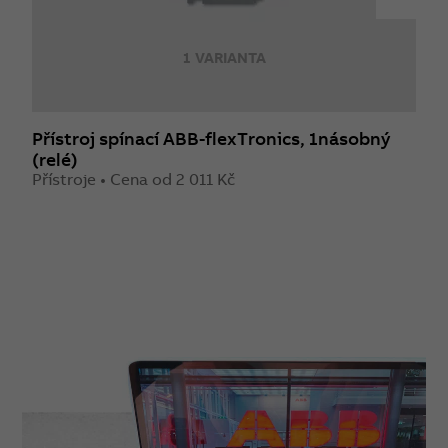
1 VARIANTA
Přístroj spínací ABB-flexTronics, 1násobný
P
(relé)
(
Přístroje • Cena od 2 011 Kč
P