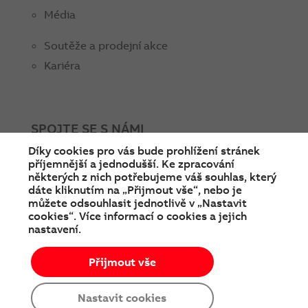
Média
Soutěže a prodejní akce
Kariéra
SPOJTE SE S NÁMI
Díky cookies pro vás bude prohlížení stránek
facebook
instagram
Linkedin
twitter
youtube
příjemnější a jednodušší. Ke zpracování
některých z nich potřebujeme váš souhlas, který
dáte kliknutím na „Přijmout vše“, nebo je
můžete odsouhlasit jednotlivě v „Nastavit
cookies“. Více informací o cookies a jejich
nastavení.
Přijmout vše
© Copyright 2026 ABB
Podmínky používání
Cookies a ochrana soukromí
Nastavit cookies