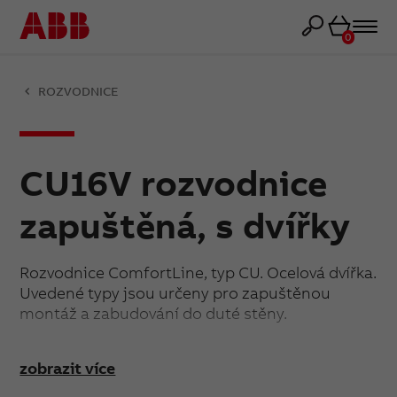
Košík
0
ROZVODNICE
CU16V rozvodnice
zapuštěná, s dvířky
Rozvodnice ComfortLine, typ CU. Ocelová dvířka.
Uvedené typy jsou určeny pro zapuštěnou
montáž a zabudování do duté stěny.
Rozvodnice obsahují N/PE kombinace
zobrazit více
šroubových a pružinových svorek.