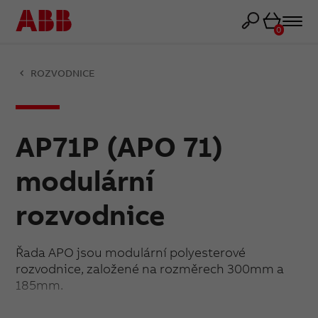
Košík
0
ROZVODNICE
AP71P (APO 71)
modulární
rozvodnice
Řada APO jsou modulární polyesterové
rozvodnice, založené na rozměrech 300mm a
185mm.
Jmenovité izolační napětí: 1 000 V AC, 1 500 V