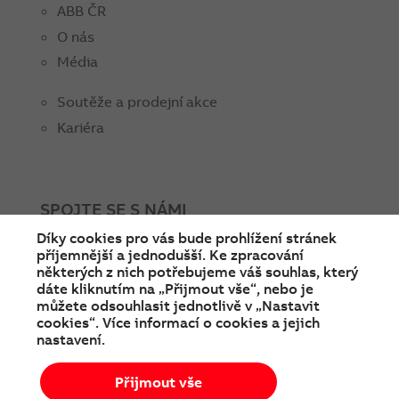
ABB ČR
O nás
Média
Soutěže a prodejní akce
Kariéra
SPOJTE SE S NÁMI
Díky cookies pro vás bude prohlížení stránek
facebook
instagram
Linkedin
twitter
youtube
příjemnější a jednodušší. Ke zpracování
některých z nich potřebujeme váš souhlas, který
dáte kliknutím na „Přijmout vše“, nebo je
můžete odsouhlasit jednotlivě v „Nastavit
cookies“. Více informací o cookies a jejich
nastavení.
Přijmout vše
© Copyright 2026 ABB
Podmínky používání