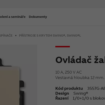
olení a semináře
Dokumenty
SPÍNAČE
PŘÍSTROJE S KRYTEM SWING®, SWING®L
Ovládač ža
10 A, 250 V AC
Vestavná hloubka 12 mm.
Kód produktu
3557G-A
Design
Swing®
Řazení
1/0+1/0 s blok