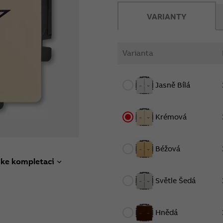
VARIANTY
Varianta
Jasně Bílá
Krémová
Béžová
 ke kompletaci
Světle Šedá
Hnědá