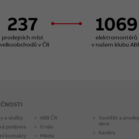
237
1069
prodejních míst
elektromontérů
 velkoobchodů v ČR
v našem klubu AB
EČNOSTI
y a služby
ABB ČR
Soutěže a prodej
akce
ká podpora
O nás
Kariéra
ní kontakty
Média