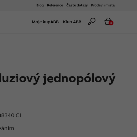
Blog
Reference
Časté dotazy
Prodejní místa
Hledat
Košík
Moje kupABB
Klub ABB
0
luziový jednopólový
88340 C1
ováním