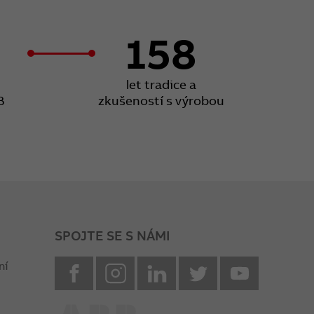
158
let tradice a
B
zkušeností s výrobou
SPOJTE SE S NÁMI
facebook
instagram
Linkedin
twitter
youtube
ní