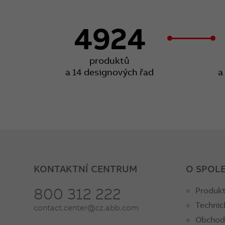
4924
produktů
a 14 designových řad
a
KONTAKTNÍ CENTRUM
O SPOL
800 312 222
Produkt
Technic
contact.center@cz.abb.com
Obchod