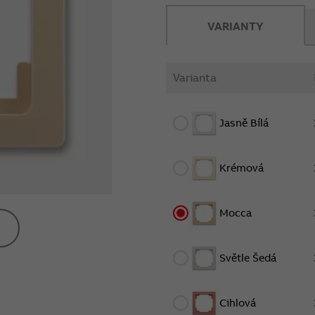
VARIANTY
Varianta
Jasně Bílá
Krémová
Mocca
Světle Šedá
Cihlová