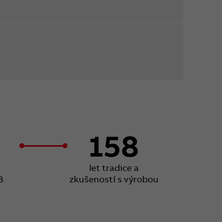
158
let tradice a
B
zkušeností s výrobou