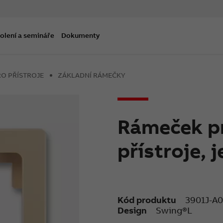
olení a semináře
Dokumenty
O PŘÍSTROJE
ZÁKLADNÍ RÁMEČKY
Rámeček pr
přístroje,
Kód produktu
3901J-A0
Design
Swing®L