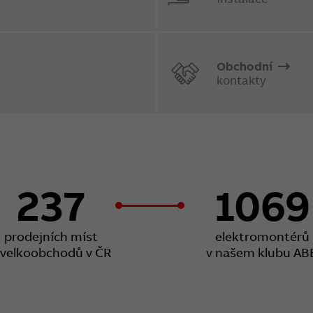
Obchodní
kontakty
237
1069
prodejních míst
elektromontérů
 velkoobchodů v ČR
v našem klubu AB