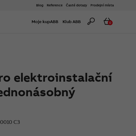
Blog
Reference
Časté dotazy
Prodejní místa
Hledat
Košík
Moje kupABB
Klub ABB
0
o elektroinstalační
 jednonásobný
0010 C3