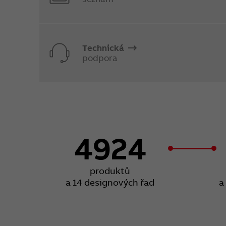
Technická
podpora
4924
produktů
a 14 designových řad
a