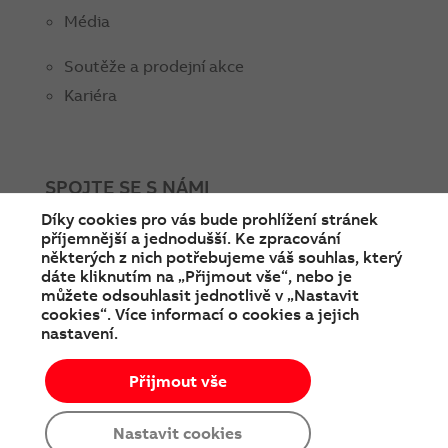
Média
Soutěže a prodejní akce
Kariéra
SPOJTE SE S NÁMI
Díky cookies pro vás bude prohlížení stránek
facebook
instagram
Linkedin
twitter
youtube
příjemnější a jednodušší. Ke zpracování
některých z nich potřebujeme váš souhlas, který
dáte kliknutím na „Přijmout vše“, nebo je
můžete odsouhlasit jednotlivě v „Nastavit
cookies“. Více informací o cookies a jejich
nastavení.
Přijmout vše
© Copyright 2026 ABB
Podmínky používání
Cookies a ochrana soukromí
Nastavit cookies