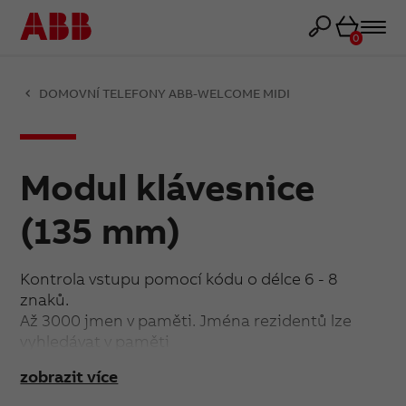
Košík
0
DOMOVNÍ TELEFONY ABB-WELCOME MIDI
Modul klávesnice
(135 mm)
Kontrola vstupu pomocí kódu o délce 6 - 8
znaků.
Až 3000 jmen v paměti. Jména rezidentů lze
vyhledávat v paměti
pomocí počátečních písmen a šipek
zobrazit více
nahoru/dolů, případně je lze
vyzvánět dle číselných kódů.