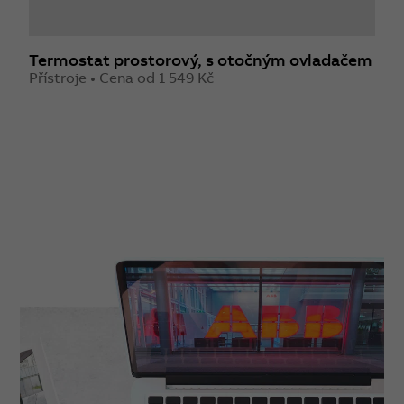
Termostat prostorový, s otočným ovladačem
T
Přístroje • Cena od 1 549 Kč
o
P