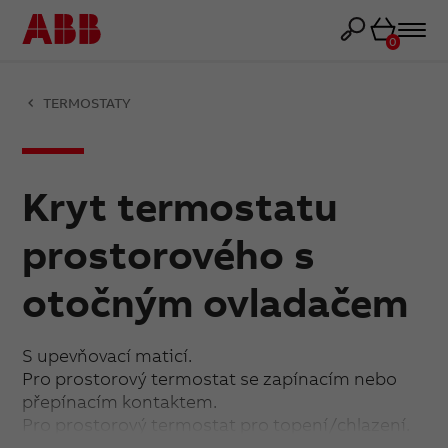
Košík
0
TERMOSTATY
Kryt termostatu
prostorového s
otočným ovladačem
S upevňovací maticí.
Pro prostorový termostat se zapínacím nebo
přepínacím kontaktem.
Pro prostorový termostat pro topení/chlazení.