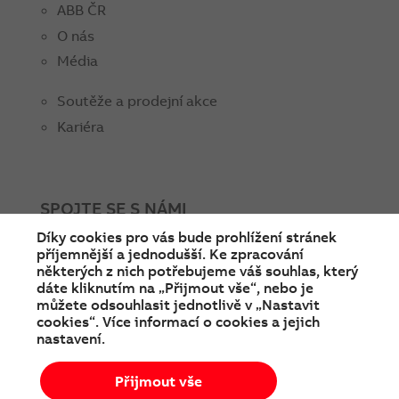
ABB ČR
O nás
Média
Soutěže a prodejní akce
Kariéra
SPOJTE SE S NÁMI
Díky cookies pro vás bude prohlížení stránek
facebook
instagram
Linkedin
twitter
youtube
příjemnější a jednodušší. Ke zpracování
některých z nich potřebujeme váš souhlas, který
dáte kliknutím na „Přijmout vše“, nebo je
můžete odsouhlasit jednotlivě v „Nastavit
cookies“. Více informací o cookies a jejich
nastavení.
Přijmout vše
© Copyright 2026 ABB
Podmínky používání