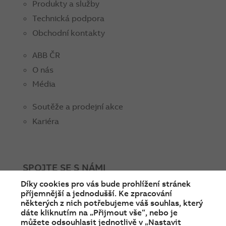
Produkty a služby
Technická podpora
Obchodní kontakty
ABB ČR
O nás
Média
Soutěže a prodejní akce
Kariéra
SPOJTE SE S NÁMI
Díky cookies pro vás bude prohlížení stránek
facebook
instagram
Linkedin
twitter
youtube
příjemnější a jednodušší. Ke zpracování
některých z nich potřebujeme váš souhlas, který
dáte kliknutím na „Přijmout vše“, nebo je
můžete odsouhlasit jednotlivě v „Nastavit