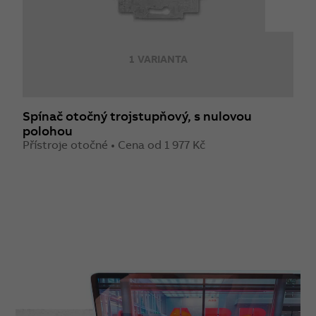
1 VARIANTA
Spínač otočný trojstupňový, s nulovou
R
polohou
Z
Přístroje otočné • Cena od 1 977 Kč