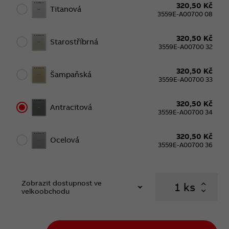
320,50 Kč
Titanová
3559E-A00700 08
320,50 Kč
Starostříbrná
3559E-A00700 32
320,50 Kč
Šampaňská
3559E-A00700 33
320,50 Kč
Antracitová
3559E-A00700 34
320,50 Kč
Ocelová
3559E-A00700 36
Zobrazit dostupnost ve
ks
velkoobchodu