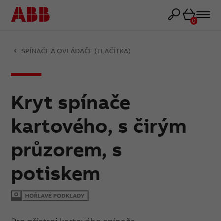
Košík
0
SPÍNAČE A OVLÁDAČE (TLAČÍTKA)
Kryt spínače
kartového, s čirým
průzorem, s
potiskem