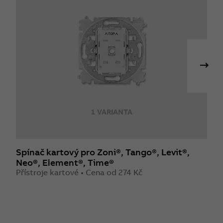
1 VARIANTA
Spínač kartový pro Zoni®, Tango®, Levit®,
R
Neo®, Element®, Time®
Z
Přístroje kartové • Cena od 274 Kč