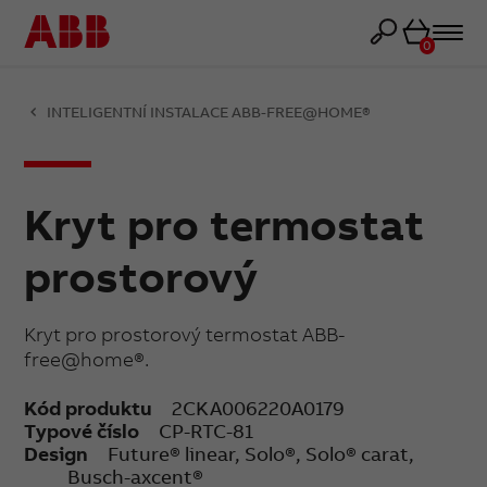
Košík
0
INTELIGENTNÍ INSTALACE ABB-FREE@HOME®
Kryt pro termostat
prostorový
Kryt pro prostorový termostat ABB-
free@home®.
Kód produktu
2CKA006220A0179
Typové číslo
CP-RTC-81
Design
Future® linear, Solo®, Solo® carat,
Busch-axcent®