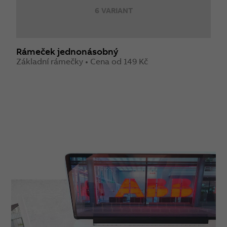
6 VARIANT
Rámeček jednonásobný
R
Základní rámečky • Cena od 149 Kč
Z