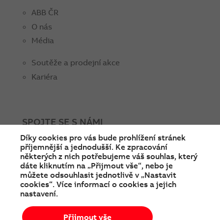
ABB ČR
O nás
Média
Soutěže a prodejní akce
Kariéra
SPOJTE SE S NÁMI
Díky cookies pro vás bude prohlížení stránek
facebook
instagram
Linkedin
twitter
youtube
příjemnější a jednodušší. Ke zpracování
některých z nich potřebujeme váš souhlas, který
dáte kliknutím na „Přijmout vše“, nebo je
můžete odsouhlasit jednotlivě v „Nastavit
cookies“. Více informací o cookies a jejich
nastavení.
Přijmout vše