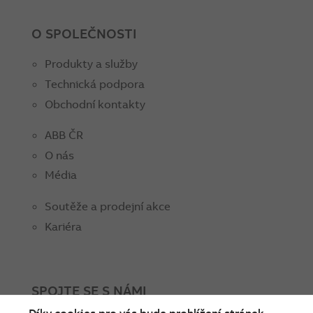
O SPOLEČNOSTI
Produkty a služby
Technická podpora
Obchodní kontakty
ABB ČR
O nás
Média
Soutěže a prodejní akce
Kariéra
SPOJTE SE S NÁMI
Díky cookies pro vás bude prohlížení stránek