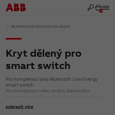
Košík
0
BEZDRÁTOVÉ DÁLKOVÉ OVLÁDÁNÍ
Kryt dělený pro
smart switch
Pro kompletaci sady Bluetooth Low Energy
smart switch.
Pro kompletaci nebo změnu barevného
provedení sady Friends of Hue smart switch.
zobrazit více
Imitace kovového povrchu nástřikem na plastu.