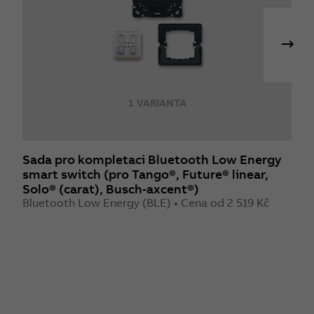
1 VARIANTA
Sada pro kompletaci Bluetooth Low Energy
S
smart switch (pro Tango®, Future® linear,
s
Solo® (carat), Busch-axcent®)
(
Bluetooth Low Energy (BLE) • Cena od 2 519 Kč
F