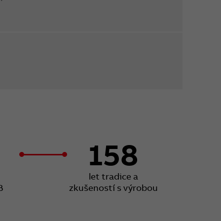
158
let tradice a
B
zkušeností s výrobou