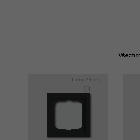
Všechn
Future® linear