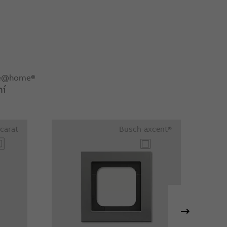
ree@home®
ní
 carat
Busch-axcent®