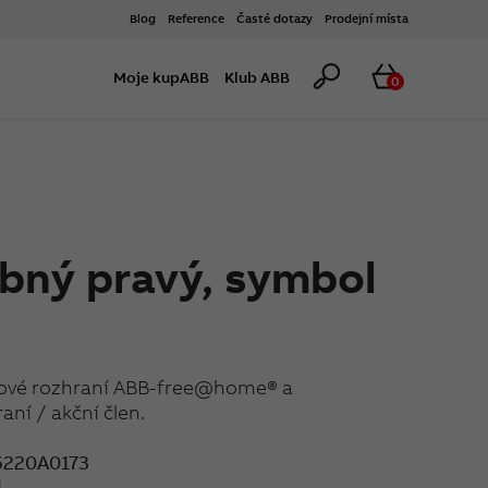
Blog
Reference
Časté dotazy
Prodejní místa
Hledat
Košík
Moje kupABB
Klub ABB
0
bný pravý, symbol
tkové rozhraní ABB-free@home® a
aní / akční člen.
220A0173
1