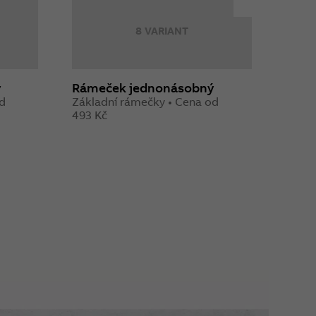
8 VARIANT
ý
Rámeček jednonásobný
Rozh
od
Základní rámečky • Cena od
Sníma
493 Kč
1 740