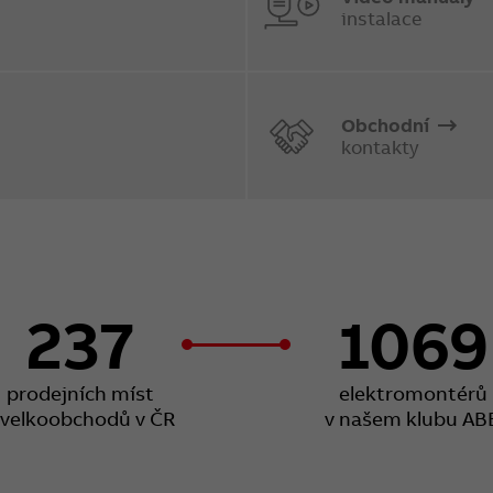
instalace
Obchodní
kontakty
237
1069
prodejních míst
elektromontérů
 velkoobchodů v ČR
v našem klubu AB