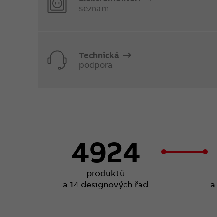
seznam
Technická
podpora
4924
produktů
a 14 designových řad
a