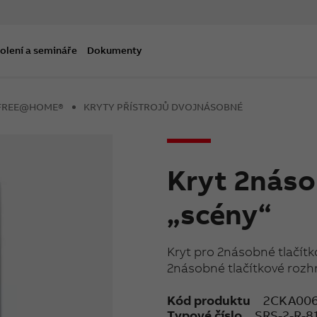
olení a semináře
Dokumenty
B-FREE@HOME®
KRYTY PŘÍSTROJŮ DVOJNÁSOBNÉ
Kryt 2náso
„scény“
Kryt pro 2násobné tlačí
2násobné tlačítkové rozhr
Kód produktu
2CKA006
Typové číslo
SRS-2-R-8