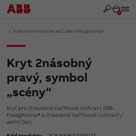
Košík
0
INTELIGENTNÍ INSTALACE ABB-FREE@HOME®
Kryt 2násobný
pravý, symbol
„scény“
Kryt pro 2násobné tlačítkové rozhraní ABB-
free@home® a 2násobné tlačítkové rozhraní /
akční člen.
Kód produktu
2CKA006220A0173