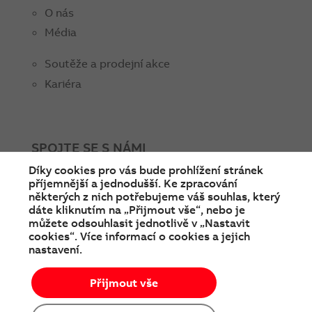
O nás
Média
Soutěže a prodejní akce
Kariéra
SPOJTE SE S NÁMI
Díky cookies pro vás bude prohlížení stránek
facebook
instagram
Linkedin
twitter
youtube
příjemnější a jednodušší. Ke zpracování
některých z nich potřebujeme váš souhlas, který
dáte kliknutím na „Přijmout vše“, nebo je
můžete odsouhlasit jednotlivě v „Nastavit
cookies“. Více informací o cookies a jejich
nastavení.
Přijmout vše
© Copyright 2026 ABB
Podmínky používání
Cookies a ochrana soukromí