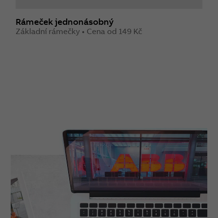
Rámeček jednonásobný
R
Základní rámečky • Cena od 149 Kč
Z