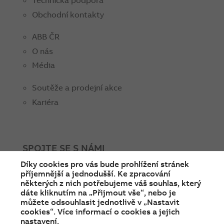
Technická podpora
Obchodní kontakty
ABB ČR
O nás
Média
Soutěže a prodejní akce
Kariéra
SPOJTE SE S NÁMI
Díky cookies pro vás bude prohlížení stránek
facebook
instagram
Linkedin
twitter
youtube
příjemnější a jednodušší. Ke zpracování
některých z nich potřebujeme váš souhlas, který
dáte kliknutím na „Přijmout vše“, nebo je
můžete odsouhlasit jednotlivě v „Nastavit
cookies“. Více informací o cookies a jejich
nastavení.