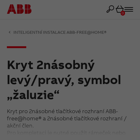
Košík
0
INTELIGENTNÍ INSTALACE ABB-FREE@HOME®
Kryt 2násobný
levý/pravý, symbol
„žaluzie“
Kryt pro 2násobné tlačítkové rozhraní ABB-
free@home® a 2násobné tlačítkové rozhraní /
akční člen.
Pro kompletaci je nutné použít rámeček nebo
kryt rámečku s otvorem 55×55 mm.