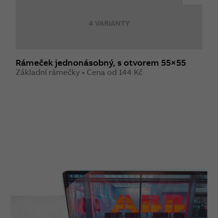
4 VARIANTY
Rámeček jednonásobný, s otvorem 55×55
R
Základní rámečky • Cena od 144 Kč
S