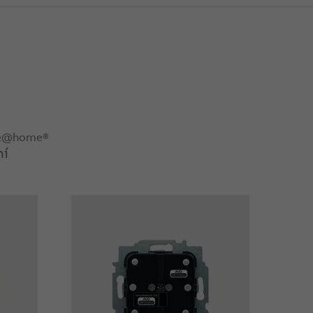
ree@home®
ní