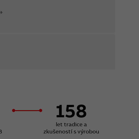
158
let tradice a
B
zkušeností s výrobou