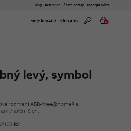
Blog
Reference
Časté dotazy
Prodejní místa
Hledat
Košík
Moje kupABB
Klub ABB
0
bný levý, symbol
tkové rozhraní ABB-free@home® a
aní / akční člen.
02103 R2