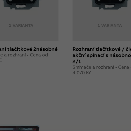
1 VARIANTA
1 VARIANTA
ní tlačítkové 2násobné
Rozhraní tlačítkové / č
e a rozhraní • Cena od
akční spínací s násobno
č
2/1
Snímače a rozhraní • Cena
4 070 Kč