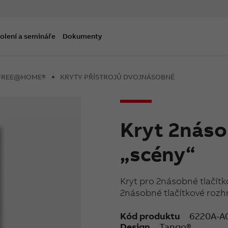
olení a semináře
Dokumenty
B-FREE@HOME®
KRYTY PŘÍSTROJŮ DVOJNÁSOBNÉ
Kryt 2náso
„scény“
Kryt pro 2násobné tlačí
2násobné tlačítkové rozhr
Kód produktu
6220A-A
Design
Tango®