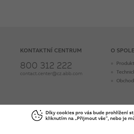
KONTAKTNÍ CENTRUM
O SPOL
800 312 222
Produkt
Technic
contact.center@cz.abb.com
Obchod
Díky cookies pro vás bude prohlížení s
kliknutím na „Přijmout vše“, nebo je mů
© Copyright 2026 ABB
Podmínky používání
C