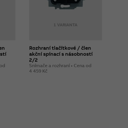
1 VARIANTA
len
Rozhraní tlačítkové / člen
stí
akční spínací s násobností
2/2
 od
Snímače a rozhraní • Cena od
4 459 Kč