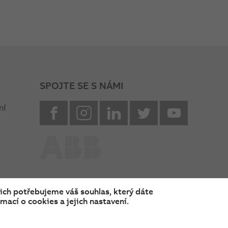
SPOJTE SE S NÁMI
facebook
instagram
Linkedin
twitter
youtube
ní
nich potřebujeme váš souhlas, který dáte
mací o cookies a jejich nastavení.