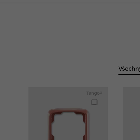
Všechn
Tango®