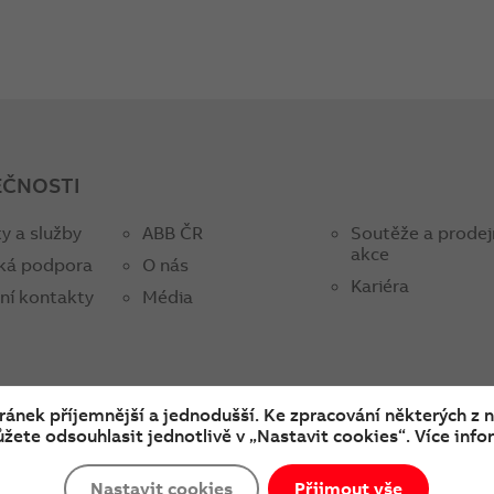
EČNOSTI
y a služby
ABB ČR
Soutěže a prodej
akce
ká podpora
O nás
Kariéra
ní kontakty
Média
tránek příjemnější a jednodušší. Ke zpracování některých z 
žete odsouhlasit jednotlivě v „Nastavit cookies“. Více infor
ookies a ochrana soukromí
Nastavit cookies
Přijmout vše