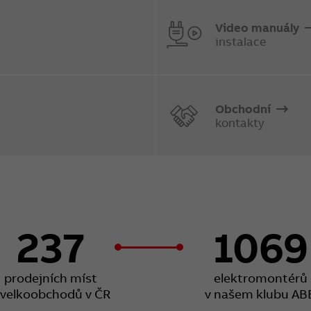
Video manuály
instalace
Obchodní
kontakty
237
1069
prodejních míst
elektromontérů
 velkoobchodů v ČR
v našem klubu AB