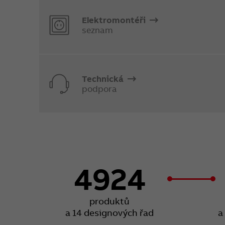
Elektromontéři
seznam
Technická
podpora
4924
produktů
a 14 designových řad
a