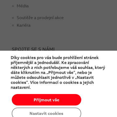
Média
Soutěže a prodejní akce
Kariéra
SPOJTE SE S NÁMI
Díky cookies pro vás bude prohlížení stránek
facebook
instagram
Linkedin
twitter
youtube
příjemnější a jednodušší. Ke zpracování
některých z nich potřebujeme váš souhlas, který
dáte kliknutím na „Přijmout vše“, nebo je
můžete odsouhlasit jednotlivě v „Nastavit
cookies“. Více informací o cookies a jejich
nastavení.
Přijmout vše
© Copyright 2026 ABB
Podmínky používání
Cookies a ochrana soukromí
Nastavit cookies