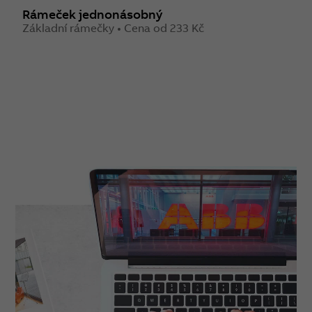
Rámeček jednonásobný
R
Základní rámečky • Cena od 233 Kč
Z