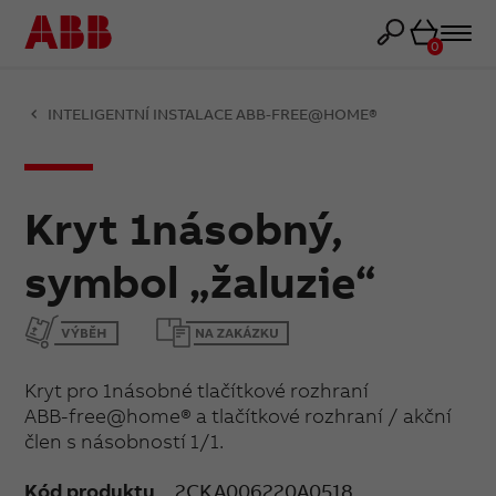
Košík
0
INTELIGENTNÍ INSTALACE ABB-FREE@HOME®
Kryt 1násobný,
symbol „žaluzie“
Kryt pro 1násobné tlačítkové rozhraní
ABB-free@home® a tlačítkové rozhraní / akční
člen s násobností 1/1.
Kód produktu
2CKA006220A0518