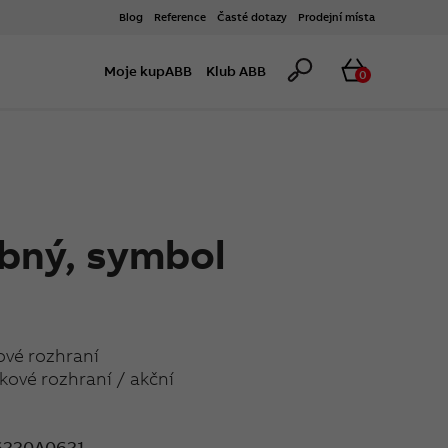
Blog
Reference
Časté dotazy
Prodejní místa
Hledat
Košík
Moje kupABB
Klub ABB
0
bný, symbol
ové rozhraní
ové rozhraní / akční
220A0621