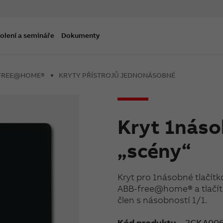
olení a semináře
Dokumenty
B-FREE@HOME®
KRYTY PŘÍSTROJŮ JEDNONÁSOBNÉ
Kryt 1náso
„scény“
Kryt pro 1násobné tlačítk
ABB-free@home® a tlačítk
člen s násobností 1/1.
Kód produktu
2CKA006