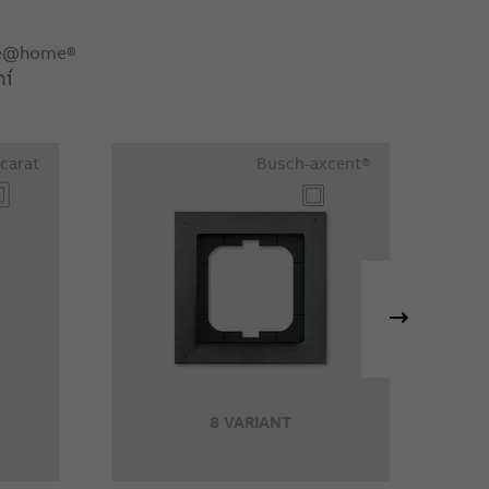
ree@home®
ní
 carat
Busch-axcent®
8 VARIANT