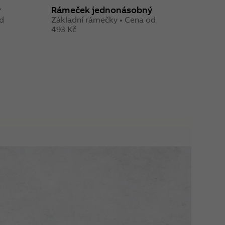
ý
Rámeček jednonásobný
Rozh
od
Základní rámečky • Cena od
Sníma
493 Kč
1 494