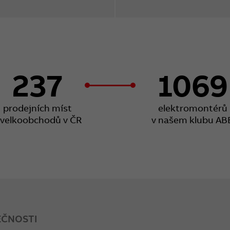
237
1069
prodejních míst
elektromontérů
 velkoobchodů v ČR
v našem klubu AB
EČNOSTI