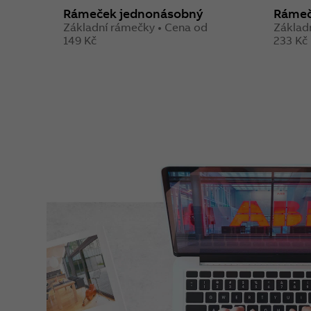
Rámeček jednonásobný
Rámeč
Základní rámečky • Cena od
Základ
149 Kč
233 Kč