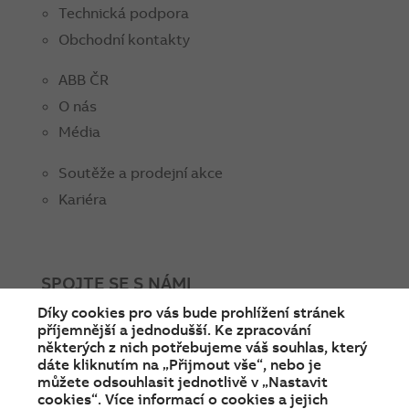
Technická podpora
Obchodní kontakty
ABB ČR
O nás
Média
Soutěže a prodejní akce
Kariéra
SPOJTE SE S NÁMI
Díky cookies pro vás bude prohlížení stránek
facebook
instagram
Linkedin
twitter
youtube
příjemnější a jednodušší. Ke zpracování
některých z nich potřebujeme váš souhlas, který
dáte kliknutím na „Přijmout vše“, nebo je
můžete odsouhlasit jednotlivě v „Nastavit
cookies“. Více informací o cookies a jejich