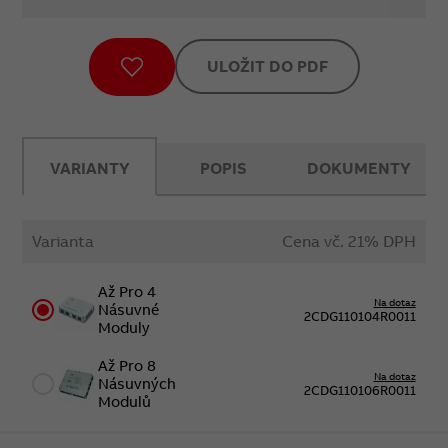
ULOŽIT DO PDF
VARIANTY
POPIS
DOKUMENTY
Varianta
Cena vč. 21% DPH
Až Pro 4
Na dotaz
Násuvné
2CDG110104R0011
Moduly
Až Pro 8
Na dotaz
Násuvných
2CDG110106R0011
Modulů