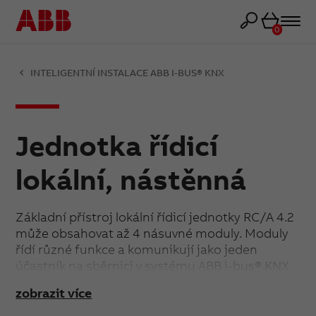
Košík
0
INTELIGENTNÍ INSTALACE ABB I-BUS® KNX
Jednotka řídicí
lokální, nástěnná
Základní přístroj lokální řídicí jednotky RC/A 4.2
může obsahovat až 4 násuvné moduly. Moduly
řídí různé funkce a komunikují jako jeden
účastník na sběrnici v systému ABB i-bus® KNX.
Na každém násuvném místě může být umístěn
zobrazit více
libovolný typ násuvného modulu. Po zasunutí
modulu na místo je samočinně připojen k