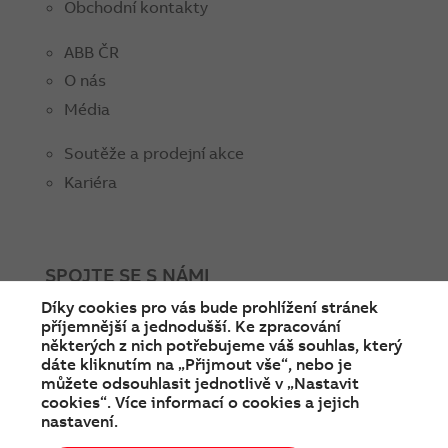
Obchodní kontakty
ABB ČR
O nás
Média
Soutěže a prodejní akce
Kariéra
SPOJTE SE S NÁMI
Díky cookies pro vás bude prohlížení stránek
facebook
instagram
Linkedin
twitter
youtube
příjemnější a jednodušší. Ke zpracování
některých z nich potřebujeme váš souhlas, který
dáte kliknutím na „Přijmout vše“, nebo je
můžete odsouhlasit jednotlivě v „Nastavit
cookies“. Více informací o cookies a jejich
nastavení.