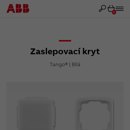
Košík
0
Zaslepovací kryt
Tango® | Bílá