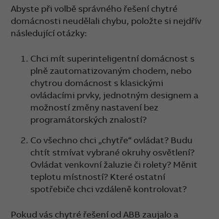
Abyste při volbě správného řešení chytré
domácnosti neudělali chybu, položte si nejdřív
následující otázky:
Chci mít superinteligentní domácnost s
plně zautomatizovaným chodem, nebo
chytrou domácnost s klasickými
ovládacími prvky, jednotným designem a
možností změny nastavení bez
programátorských znalostí?
Co všechno chci „chytře“ ovládat? Budu
chtít stmívat vybrané okruhy osvětlení?
Ovládat venkovní žaluzie či rolety? Měnit
teplotu místností? Které ostatní
spotřebiče chci vzdáleně kontrolovat?
Pokud vás chytré řešení od ABB zaujalo a