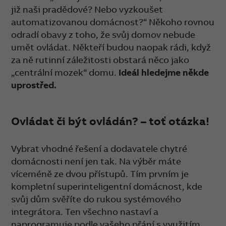
již naši pradědové? Nebo vyzkoušet
automatizovanou domácnost?“ Někoho rovnou
odradí obavy z toho, že svůj domov nebude
umět ovládat. Někteří budou naopak rádi, když
za ně rutinní záležitosti obstará něco jako
„centrální mozek“ domu.
Ideál hledejme někde
uprostřed.
Ovládat či být ovládán? – toť otázka!
Vybrat vhodné řešení a dodavatele chytré
domácnosti není jen tak. Na výběr máte
víceméně ze dvou přístupů. Tím prvním je
kompletní superinteligentní domácnost, kde
svůj dům svěříte do rukou systémového
integrátora. Ten všechno nastaví a
naprogramuje podle vašeho přání s využitím