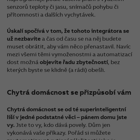
senzorů teploty či jasu, snímačů pohybu či
přítomnosti a dalších vychytávek.
Úskalí spočívá v tom, že tohoto integrátora se
už nezbavíte
a čas od času se na něj budete
muset obrátit, aby vám něco přenastavil. Navíc
mezi všemi těmi vymoženostmi a automatizací
dost možná
objevíte řadu zbytečností
, bez
kterých byste se klidně (a rádi) obešli.
Chytrá domácnost se přizpůsobí vám
Chytrá domácnost se od té superinteligentní
liší v jedné podstatné věci – pánem domu jste
vy.
Jste to vy, kdo dává povely. Dům jen
vykonává vaše příkazy. Pořád si můžete