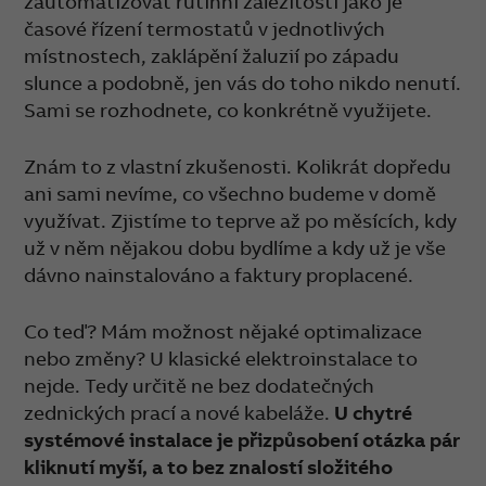
zautomatizovat rutinní záležitosti jako je
časové řízení termostatů v jednotlivých
místnostech, zaklápění žaluzií po západu
slunce a podobně, jen vás do toho nikdo nenutí.
Sami se rozhodnete, co konkrétně využijete.
Znám to z vlastní zkušenosti. Kolikrát dopředu
ani sami nevíme, co všechno budeme v domě
využívat. Zjistíme to teprve až po měsících, kdy
už v něm nějakou dobu bydlíme a kdy už je vše
dávno nainstalováno a faktury proplacené.
Co teď? Mám možnost nějaké optimalizace
nebo změny? U klasické elektroinstalace to
nejde. Tedy určitě ne bez dodatečných
zednických prací a nové kabeláže.
U chytré
systémové instalace je přizpůsobení otázka pár
kliknutí myší, a to bez znalostí složitého