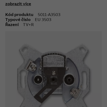
zobrazit více
Upevnění šrouby nebo drápky.
Šroubové svorky.
Kód produktu
5011-A3503
Typové číslo
EU 3503
Řazení
TV+R