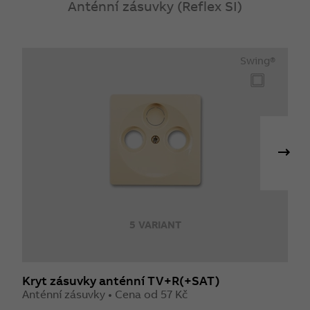
Anténní zásuvky (Reflex SI)
Swing®
5 VARIANT
Kryt zásuvky anténní TV+R(+SAT)
K
Anténní zásuvky • Cena od 57 Kč
A