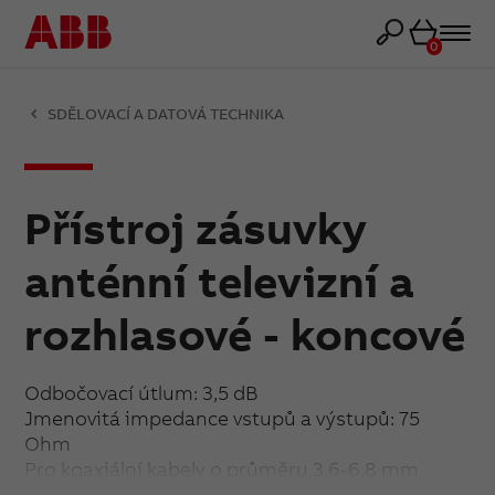
Košík
0
SDĚLOVACÍ A DATOVÁ TECHNIKA
Přístroj zásuvky
anténní televizní a
rozhlasové - koncové
Odbočovací útlum: 3,5 dB
Jmenovitá impedance vstupů a výstupů: 75
Ohm
Pro koaxiální kabely o průměru 3,6-6,8 mm
Vestavná hloubka: 23,5 mm