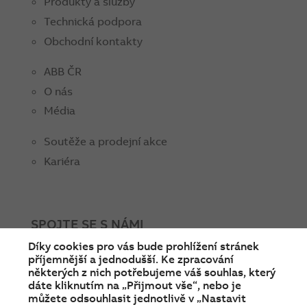
Produkty a služby
Technická podpora
Obchodní kontakty
ABB ČR
O nás
Média
Soutěže a prodejní akce
Kariéra
SPOJTE SE S NÁMI
Díky cookies pro vás bude prohlížení stránek
facebook
instagram
Linkedin
twitter
youtube
příjemnější a jednodušší. Ke zpracování
některých z nich potřebujeme váš souhlas, který
dáte kliknutím na „Přijmout vše“, nebo je
můžete odsouhlasit jednotlivě v „Nastavit