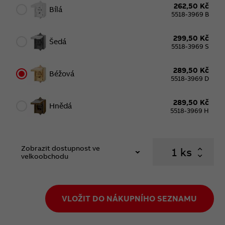
262,50 Kč
Bílá
5518-3969 B
299,50 Kč
Šedá
5518-3969 S
289,50 Kč
Béžová
5518-3969 D
289,50 Kč
Hnědá
5518-3969 H
Zobrazit dostupnost ve
ks
velkoobchodu
VLOŽIT DO NÁKUPNÍHO SEZNAMU