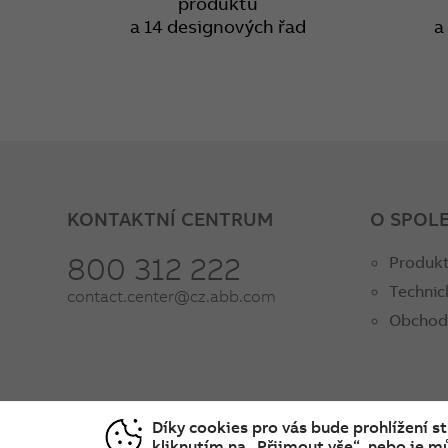
produktů
a 14 designových řad
a
KONTAKTNÍ CENTRUM
O SPOL
800 312 222
Produkt
Technic
contact.center@cz.abb.com
Obchod
Díky cookies pro vás bude prohlížení s
kliknutím na „Přijmout vše“, nebo je mů