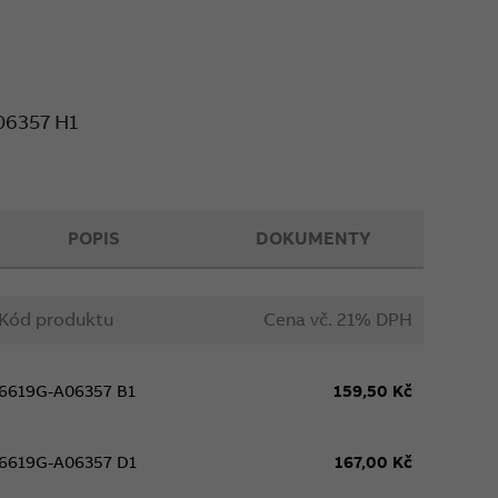
vodiče 1,5-2,5 mm²).
06357 H1
POPIS
DOKUMENTY
Kód produktu
Cena vč. 21% DPH
6619G-A06357 B1
159,50 Kč
6619G-A06357 D1
167,00 Kč