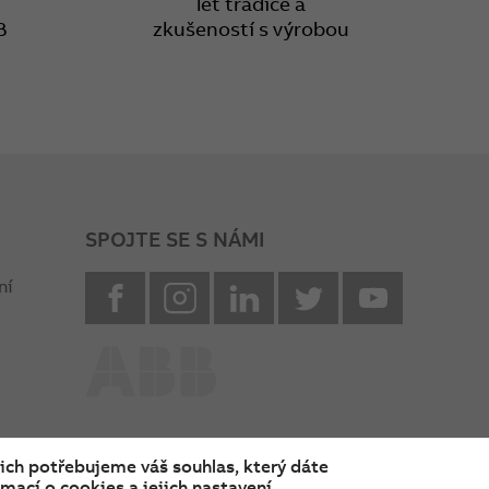
let tradice a
B
zkušeností s výrobou
SPOJTE SE S NÁMI
facebook
instagram
Linkedin
twitter
youtube
ní
nich potřebujeme váš souhlas, který dáte
mací o cookies a jejich nastavení.