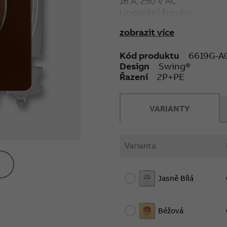
16 A, 250 V AC
Upevnění šrouby.
Bezšroubové svorky (pro 
zobrazit více
Kód produktu
6619G-A
Design
Swing®
Řazení
2P+PE
VARIANTY
Varianta
Jasně Bílá
Béžová