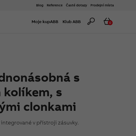
Blog
Reference
Časté dotazy
Prodejní místa
Hledat
Košík
Moje kupABB
Klub ABB
0
ednonásobná s
kolíkem, s
ými clonkami
integrované v přístroji zásuvky.