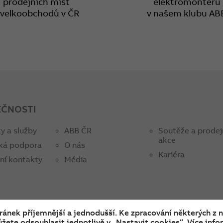
prodejních míst
elektromontérů
 velkoobchodů v ČR
v našem klubu AB
EČNOSTI
y a služby
ABB ČR
Soutěže a prodej
akce
ká podpora
O nás
Kariéra
ní kontakty
Média
tránek příjemnější a jednodušší. Ke zpracování některých z 
žete odsouhlasit jednotlivě v „Nastavit cookies“. Více infor