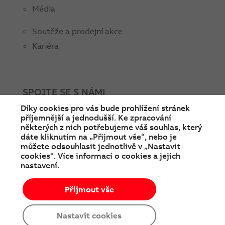
Média
Soutěže a prodejní akce
Kariéra
SPOJTE SE S NÁMI
Díky cookies pro vás bude prohlížení stránek
facebook
instagram
Linkedin
twitter
youtube
příjemnější a jednodušší. Ke zpracování
některých z nich potřebujeme váš souhlas, který
dáte kliknutím na „Přijmout vše“, nebo je
můžete odsouhlasit jednotlivě v „Nastavit
cookies“. Více informací o cookies a jejich
nastavení.
Přijmout vše
© Copyright 2026 ABB
Podmínky používání
Cookies a ochrana soukromí
Nastavit cookies