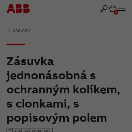
Košík
0
ZÁSUVKY
Zásuvka
jednonásobná s
ochranným kolíkem,
s clonkami, s
popisovým polem