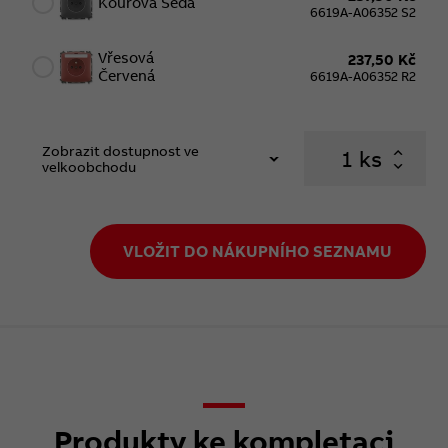
Kouřová Šedá
6619A-A06352 S2
Vřesová
237,50 Kč
Červená
6619A-A06352 R2
Zobrazit dostupnost ve
ks
velkoobchodu
VLOŽIT DO NÁKUPNÍHO SEZNAMU
Produkty ke kompletaci