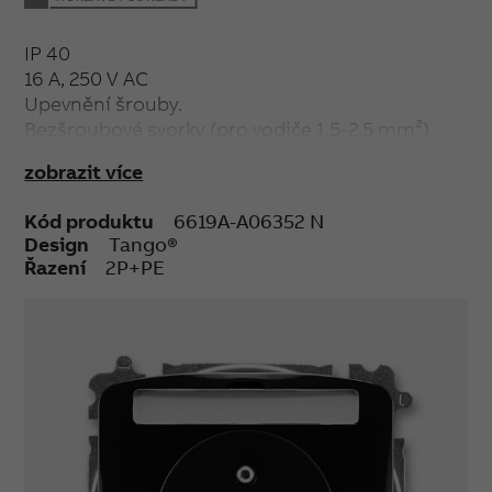
IP 40
16 A, 250 V AC
Upevnění šrouby.
Bezšroubové svorky (pro vodiče 1,5-2,5 mm²).
zobrazit více
Kód produktu
6619A-A06352 N
Design
Tango®
Řazení
2P+PE