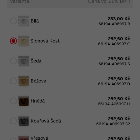
Varianta
Cena vč. 21% DPH
283,00 Kč
Bílá
6619A-A06997 B
292,50 Kč
Slonová Kost
6619A-A06997 C
292,50 Kč
Šedá
6619A-A06997 S
292,50 Kč
Béžová
6619A-A06997 D
292,50 Kč
Hnědá
6619A-A06997 H
292,50 Kč
Kouřová Šedá
6619A-A06997 S2
Vřesová
292,50 Kč