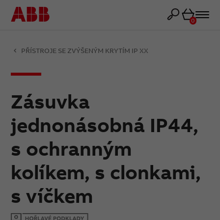
Košík
0
PŘÍSTROJE SE ZVÝŠENÝM KRYTÍM IP XX
Zásuvka
jednonásobná IP44,
s ochranným
kolíkem, s clonkami,
s víčkem