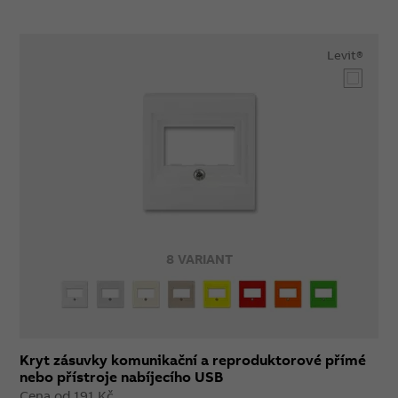
Levit®
8 VARIANT
Kryt zásuvky komunikační a reproduktorové přímé
nebo přístroje nabíjecího USB
Cena od 191 Kč