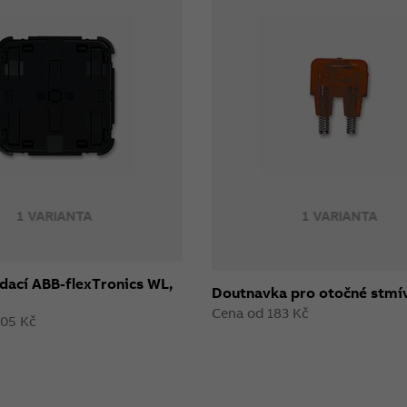
1 VARIANTA
1 VARIANTA
dací ABB-flexTronics WL,
Doutnavka pro otočné stmí
Cena od 183 Kč
405 Kč