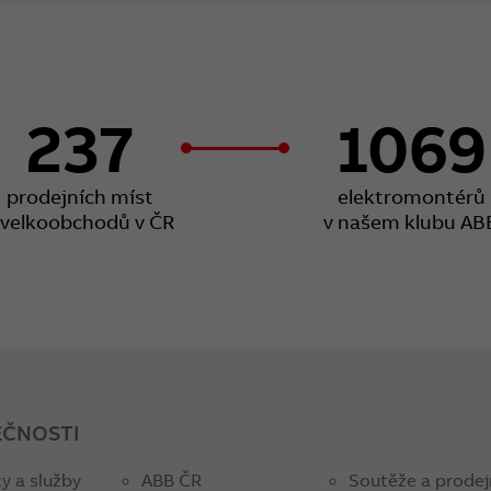
237
1069
prodejních míst
elektromontérů
 velkoobchodů v ČR
v našem klubu AB
EČNOSTI
y a služby
ABB ČR
Soutěže a prodej