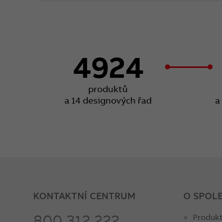
4924
produktů
a 14 designových řad
a
KONTAKTNÍ CENTRUM
O SPOL
800 312 222
Produkt