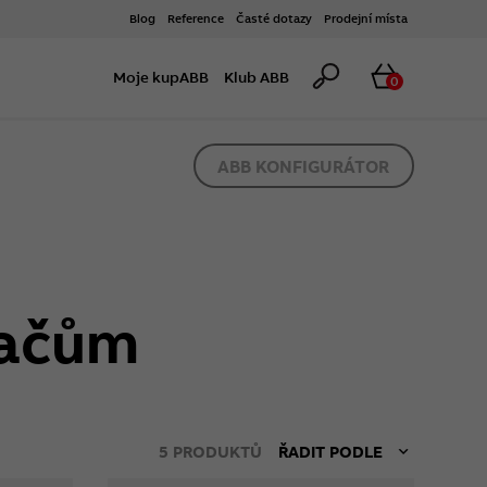
Blog
Reference
Časté dotazy
Prodejní místa
Hledat
Košík
Moje kupABB
Klub ABB
0
ABB KONFIGURÁTOR
vačům
5
PRODUKTŮ
ŘADIT PODLE