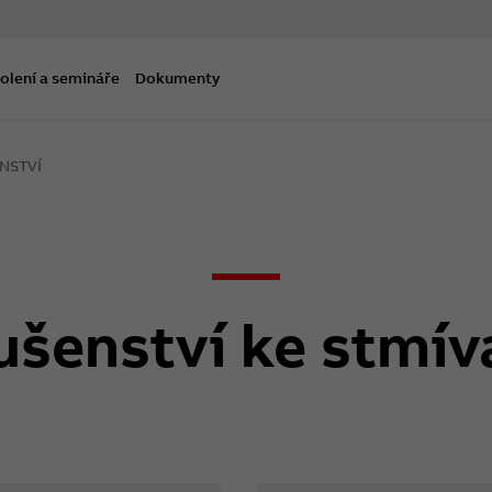
olení a semináře
Dokumenty
NSTVÍ
lušenství ke stmí