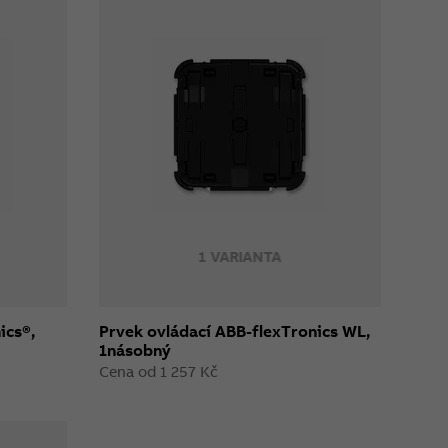
1 VARIANTA
ics®,
Prvek ovládací ABB-flexTronics WL,
1násobný
Cena od 1 257 Kč