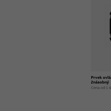
Prvek ovlá
2násobný
Cena od 1 