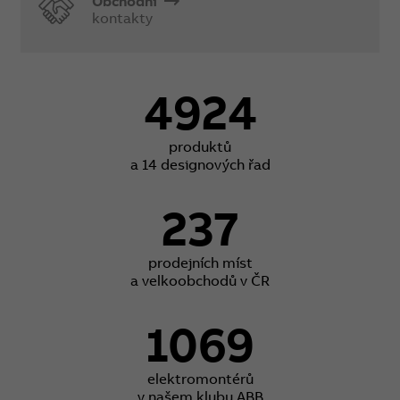
Obchodní
kontakty
4924
produktů
a 14 designových řad
237
prodejních míst
a velkoobchodů v ČR
1069
elektromontérů
v našem klubu ABB