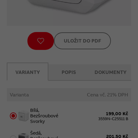
ULOŽIT DO PDF
VARIANTY
POPIS
DOKUMENTY
Varianta
Cena vč. 21% DPH
Bílá,
199,00 Kč
Bezšroubové
3559N-C25511 B
Svorky
Šedá,
201,50 Kč