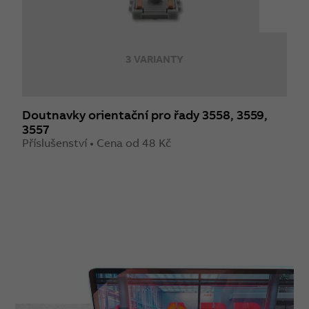
3 VARIANTY
Doutnavky orientační pro řady 3558, 3559,
D
3557
3
Příslušenství • Cena od 48 Kč
P