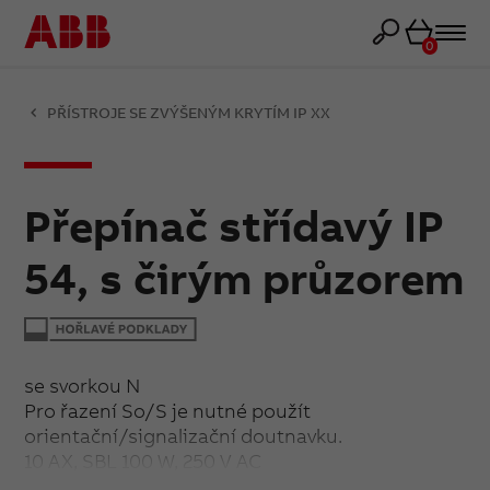
Košík
0
PŘÍSTROJE SE ZVÝŠENÝM KRYTÍM IP XX
Přepínač střídavý IP
54, s čirým průzorem
se svorkou N
Pro řazení So/S je nutné použít
orientační/signalizační doutnavku.
10 AX, SBL 100 W, 250 V AC
Upevnění šrouby.