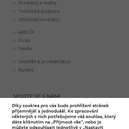
Produkty a služby
Technická podpora
Obchodní kontakty
ABB ČR
O nás
Média
Soutěže a prodejní akce
Kariéra
SPOJTE SE S NÁMI
Díky cookies pro vás bude prohlížení stránek
facebook
instagram
Linkedin
twitter
youtube
příjemnější a jednodušší. Ke zpracování
některých z nich potřebujeme váš souhlas, který
dáte kliknutím na „Přijmout vše“, nebo je
můžete odsouhlasit jednotlivě v „Nastavit