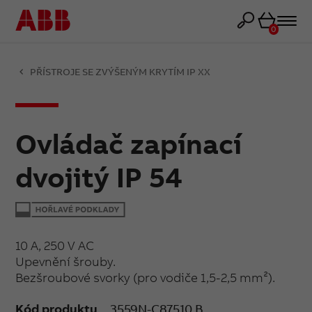
Košík
0
PŘÍSTROJE SE ZVÝŠENÝM KRYTÍM IP XX
Ovládač zapínací
dvojitý IP 54
10 A, 250 V AC
Upevnění šrouby.
Bezšroubové svorky (pro vodiče 1,5-2,5 mm²).
Kód produktu
3559N-C87510 B