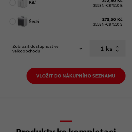
272,50 Kč
Bílá
3558N-C87510 B
272,50 Kč
Šedá
3558N-C87510 S
Zobrazit dostupnost ve
ks
velkoobchodu
VLOŽIT DO NÁKUPNÍHO SEZNAMU
Produkty ke kompletaci