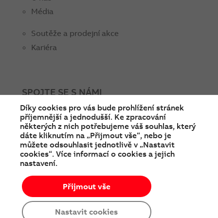
Média
Soutěže a prodejní akce
Kariéra
SPOJTE SE S NÁMI
Díky cookies pro vás bude prohlížení stránek
facebook
instagram
Linkedin
twitter
youtube
příjemnější a jednodušší. Ke zpracování
některých z nich potřebujeme váš souhlas, který
dáte kliknutím na „Přijmout vše“, nebo je
můžete odsouhlasit jednotlivě v „Nastavit
cookies“. Více informací o cookies a jejich
nastavení.
Přijmout vše
© Copyright 2026 ABB
Podmínky používání
Cookies a ochrana soukromí
Nastavit cookies