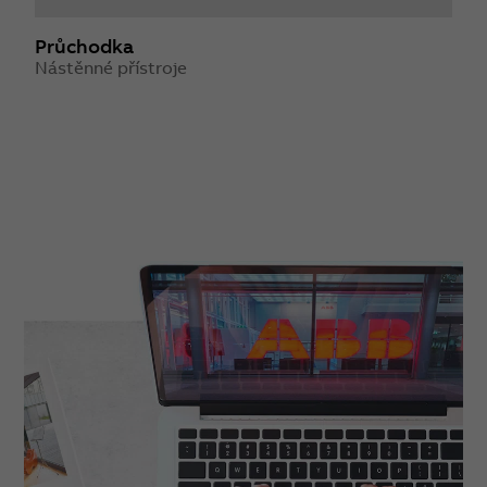
Průchodka
Z
Nástěnné přístroje
N