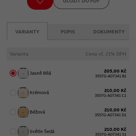
ULOŽIT DO PDF
VARIANTY
POPIS
DOKUMENTY
Varianta
Cena vč. 21% DPH
205,00 Kč
Jasně Bílá
3557G-A07341 B1
210,00 Kč
Krémová
3557G-A07341 C1
210,00 Kč
Béžová
3557G-A07341 D1
210,00 Kč
Světle Šedá
3557G-A07341 S1