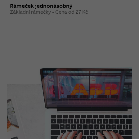
Rámeček jednonásobný
R
Základní rámečky • Cena od 27 Kč
Z