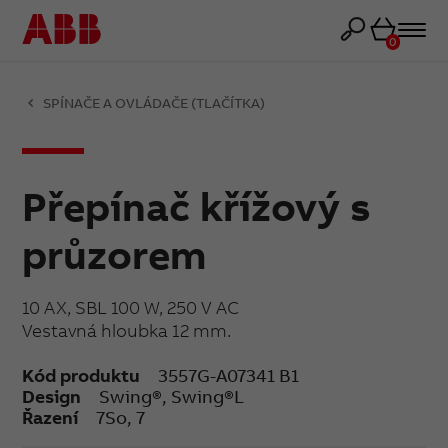
Košík
0
SPÍNAČE A OVLÁDAČE (TLAČÍTKA)
Přepínač křížový s
průzorem
10 AX, SBL 100 W, 250 V AC
Vestavná hloubka 12 mm.
Kód produktu
3557G-A07341 B1
Design
Swing®, Swing®L
Řazení
7So, 7