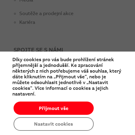
Soutěže a prodejní akce
Kariéra
SPOJTE SE S NÁMI
Díky cookies pro vás bude prohlížení stránek
facebook
instagram
Linkedin
twitter
youtube
příjemnější a jednodušší. Ke zpracování
některých z nich potřebujeme váš souhlas, který
dáte kliknutím na „Přijmout vše“, nebo je
můžete odsouhlasit jednotlivě v „Nastavit
cookies“. Více informací o cookies a jejich
nastavení.
Přijmout vše
© Copyright 2026 ABB
Podmínky používání
Cookies a ochrana soukromí
Nastavit cookies