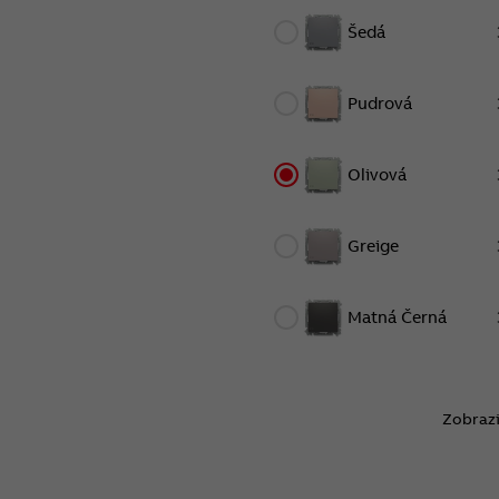
Šedá
Pudrová
Olivová
Greige
Matná Černá
Zobrazi