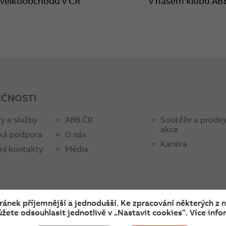
 velkoobchodů v ČR
v našem klubu AB
EČNOSTI
y a služby
ABB ČR
Soutěže a prodej
akce
ká podpora
O nás
Kariéra
ní kontakty
Média
tránek příjemnější a jednodušší. Ke zpracování některých z 
žete odsouhlasit jednotlivě v „Nastavit cookies“. Více infor