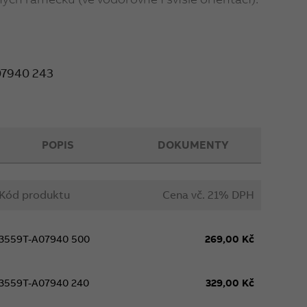
C
.
07940 243
odiče 1,5 - 2,5 mm²).
stupeň krytí při montáži na svislou, hladkou a
POPIS
DOKUMENTY
Kód produktu
Cena vč. 21% DPH
3559T-A07940 500
269,00 Kč
3559T-A07940 240
329,00 Kč