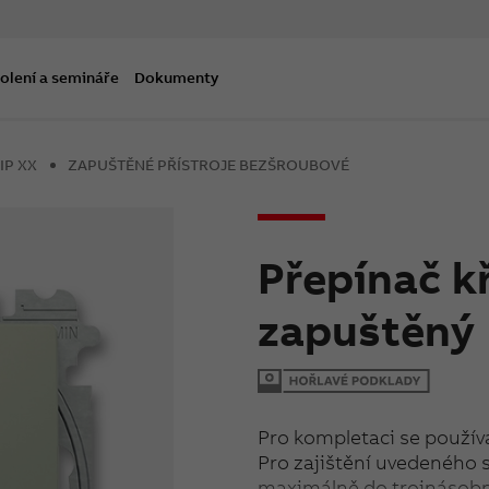
olení a semináře
Dokumenty
IP XX
ZAPUŠTĚNÉ PŘÍSTROJE BEZŠROUBOVÉ
Přepínač kř
zapuštěný
Pro kompletaci se používa
Pro zajištění uvedeného 
maximálně do trojnásobný