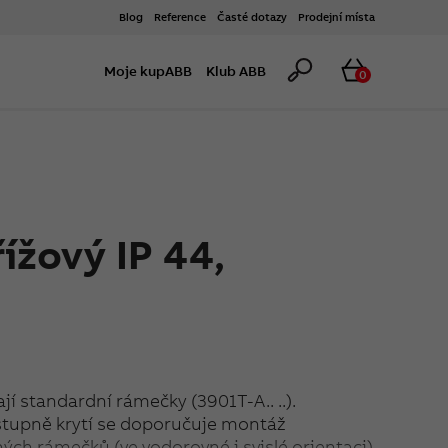
Blog
Reference
Časté dotazy
Prodejní místa
Hledat
Košík
Moje kupABB
Klub ABB
0
ížový IP 44,
jí standardní rámečky (3901T-A.. ..).
stupně krytí se doporučuje montáž
ch rámečků (ve vodorovné i svislé orientaci).