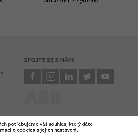
B
zkušeností s výrobou
SPOJTE SE S NÁMI
facebook
instagram
Linkedin
twitter
youtube
ní
nich potřebujeme váš souhlas, který dáte
mací o cookies a jejich nastavení.