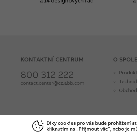
a 14 designových řad
a
KONTAKTNÍ CENTRUM
O SPOL
800 312 222
Produkt
Technic
contact.center@cz.abb.com
Obchod
Díky cookies pro vás bude prohlížení s
kliknutím na „Přijmout vše“, nebo je mů