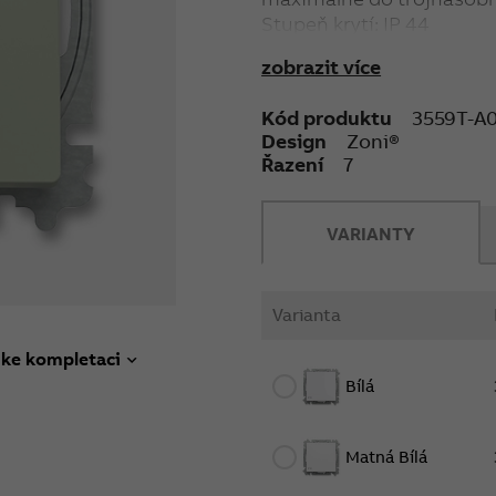
Stupeň krytí: IP 44
10 AX, SBL 100 W, 250 V A
zobrazit více
Upevnění pomocí šroubů
Kód produktu
3559T-A
Bezšroubové svorky (pro v
Design
Zoni®
Přístroj splňuje uvedený 
Řazení
7
neporézní stěnu.
VARIANTY
Varianta
 ke kompletaci
Bílá
Matná Bílá