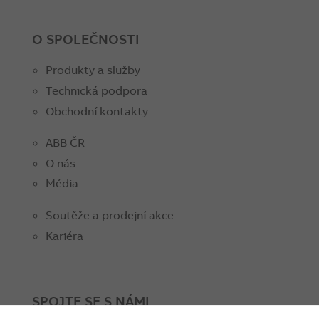
O SPOLEČNOSTI
Produkty a služby
Technická podpora
Obchodní kontakty
ABB ČR
O nás
Média
Soutěže a prodejní akce
Kariéra
SPOJTE SE S NÁMI