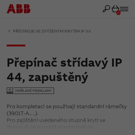
Košík
0
PŘÍSTROJE SE ZVÝŠENÝM KRYTÍM IP XX
Přepínač střídavý IP
44, zapuštěný
Pro kompletaci se používají standardní rámečky
(3901T-A.. ..).
Pro zajištění uvedeného stupně krytí se
doporučuje montáž maximálně do
trojnásobných rámečků (ve vodorovné i svislé