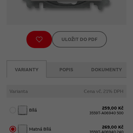
ULOŽIT DO PDF
VARIANTY
POPIS
DOKUMENTY
Varianta
Cena vč. 21% DPH
259,00 Kč
Bílá
3559T-A06940 500
269,00 Kč
Matná Bílá
3559T-A06940 240