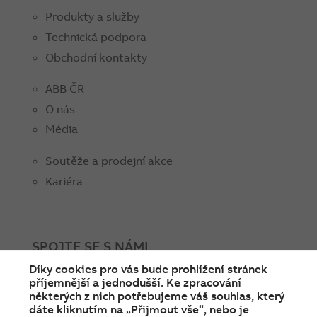
Produkty a služby
Technická podpora
Obchodní kontakty
ABB ČR
O nás
Média
Soutěže a prodejní akce
Kariéra
SPOJTE SE S NÁMI
Díky cookies pro vás bude prohlížení stránek
facebook
instagram
Linkedin
twitter
youtube
příjemnější a jednodušší. Ke zpracování
některých z nich potřebujeme váš souhlas, který
dáte kliknutím na „Přijmout vše“, nebo je