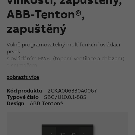
ABB-Tenton®,
zapuštěný
Volně programovatelný multifunkční ovládací
prvek
s ovládáním HVAC (topení, ventilace a chlazení)
a snímačem
CO₂ / relativní vlhkosti / atmosférického tlaku
zobrazit více
vzduchu.
LCD zobrazuje aktuální teplotu, nastavenou
Kód produktu
2CKA006330A0067
teplotu,
Typové číslo
SBC/U10.0.1-885
relativní vlhkost, hodnotu CO₂ a další.
Design
ABB-Tenton®
S popisovým polem.
Součástí balení jsou průhledné štítky se
standardními symboly.
S integrovanou sběrnicovou spojkou a
snímačem teploty.