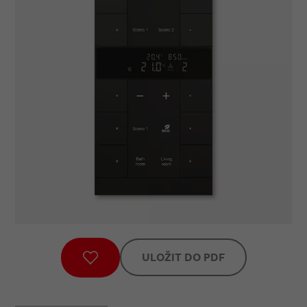
Podporuje KNX funkcionality prostřednictvím
inovativní barevné
koncepce označovacích symbolů (žlutá =
osvětlení, modrá = žaluzie,
oranžová = termostaty, červeno-fialová = scény,
bílá = neutrální
nebo bez přiřazení funkce) nebo pro standardní
podsvícení
červenou a zelenou barvou.
Možnost konfigurace „Master/slave“.
Stupeň krytí: IP 20
Rozsah pracovních teplot: –5 °C až +45 °C.
Rozměry (v × š): 167 × 90 mm
Detailní informace o výrobku
ULOŽIT DO PDF