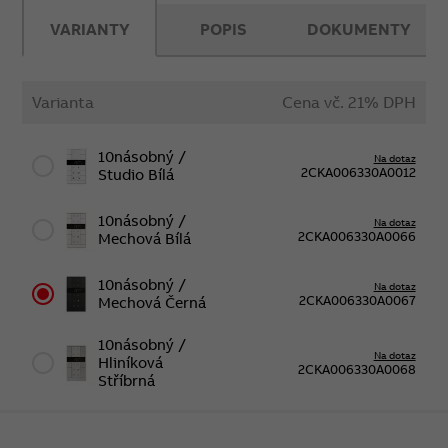
VARIANTY
POPIS
DOKUMENTY
Varianta
Cena vč. 21% DPH
10násobný /
Na dotaz
2CKA006330A0012
Studio Bílá
10násobný /
Na dotaz
2CKA006330A0066
Mechová Bílá
10násobný /
Na dotaz
2CKA006330A0067
Mechová Černá
10násobný /
Na dotaz
Hliníková
2CKA006330A0068
Stříbrná