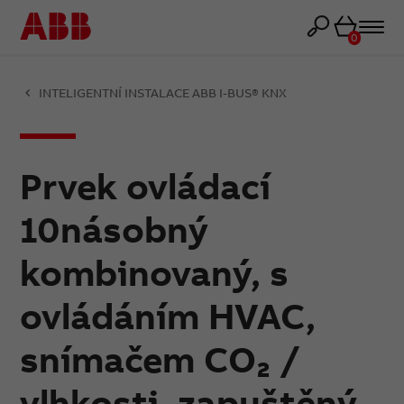
Košík
0
INTELIGENTNÍ INSTALACE ABB I-BUS® KNX
Prvek ovládací
10násobný
kombinovaný, s
ovládáním HVAC,
snímačem CO₂ /
vlhkosti, zapuštěný,