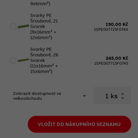
9x6mm²)
Svorky PE
Šroubové, 21
190,00 Kč
Svorek
1SPE007715F0744
(9x16mm² +
12x6mm²)
Svorky PE
Šroubové, 26
245,00 Kč
Svorek
1SPE007715F0745
(11x16mm² +
15x6mm²)
Zobrazit dostupnost ve
ks
velkoobchodu
VLOŽIT DO NÁKUPNÍHO SEZNAMU