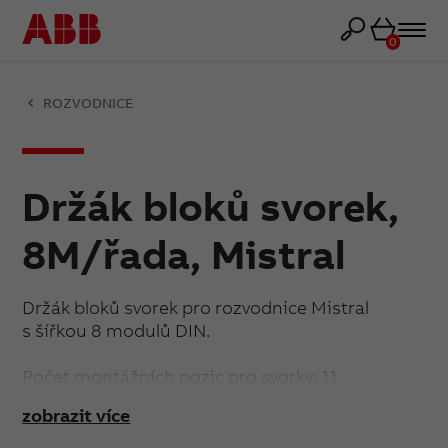
Košík
0
ROZVODNICE
Držák bloků svorek,
8M/řada, Mistral
Držák bloků svorek pro rozvodnice Mistral
s šířkou 8 modulů DIN.
Počet montážních pozic pro svorky: 11
zobrazit více
Pro více informací:
41Z67 (abb.com)