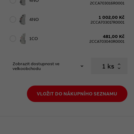
4NO
2CCA703016R0001
1 002,00 Kč
4NO
2CCA703017R0001
481,00 Kč
1CO
2CCA703040R0001
Zobrazit dostupnost ve
ks
velkoobchodu
VLOŽIT DO NÁKUPNÍHO SEZNAMU