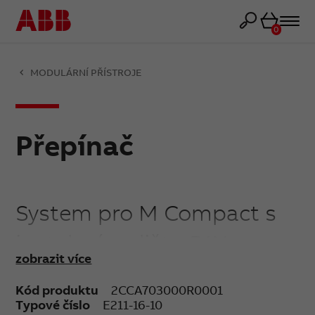
Košík
0
MODULÁRNÍ PŘÍSTROJE
Přepínač
System pro M Compact s
instalací na lištu DIN.
zobrazit více
Řada E211
Kód produktu
2CCA703000R0001
Typové číslo
E211-16-10