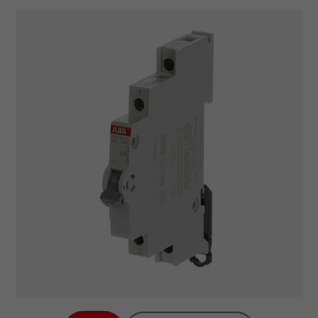
Počet pólů (modulů): 0,5
Jmenovitý proud: 16 A
Kontakty: 1NO
Funkce: ON/OFF
Jmenovité napětí: 250 V AC
Jmenovitá frekvence:
50/60 Hz
Teplota okolí: -25…+55 °C
Skladovací teplota: -40…
+70 °C