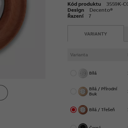
Kód produktu
3559K-C
Design
Decento®
Řazení
7
VARIANTY
Varianta
Bílá
Bílá / Přírodní
Buk
Bílá / Třešeň
Černá