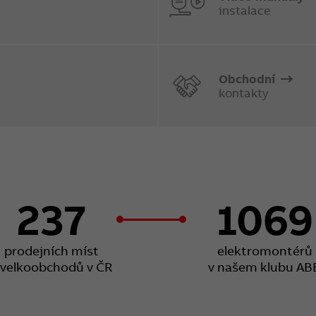
instalace
Obchodní
kontakty
237
1069
prodejních míst
elektromontérů
 velkoobchodů v ČR
v našem klubu AB