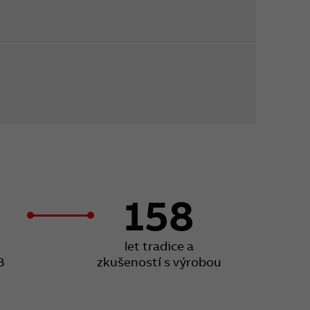
158
let tradice a
B
zkušeností s výrobou