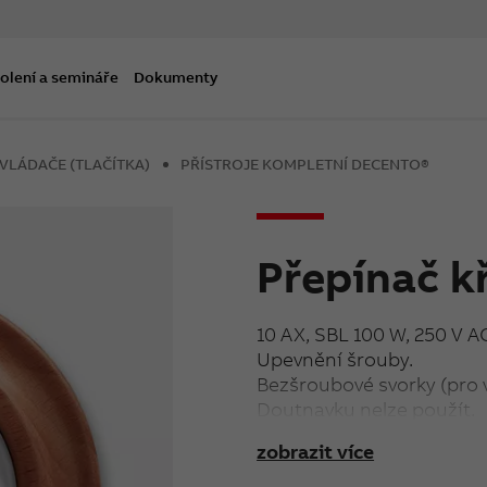
olení a semináře
Dokumenty
OVLÁDAČE (TLAČÍTKA)
PŘÍSTROJE KOMPLETNÍ DECENTO®
Přepínač k
10 AX, SBL 100 W, 250 V A
Upevnění šrouby.
Bezšroubové svorky (pro 
Doutnavku nelze použít.
Pro instalaci více přístr
zobrazit více
směru musí být rozteč st