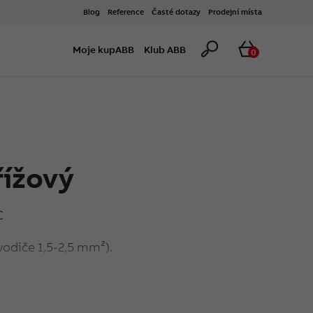
Blog
Reference
Časté dotazy
Prodejní místa
Hledat
Košík
Moje kupABB
Klub ABB
0
řížový
C
vodiče 1,5-2,5 mm²).
ojů vedle sebe ve vodorovném nebo svislém
ředů instalačních krabic alespoň 90 mm.