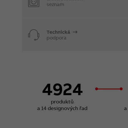
seznam
Technická
podpora
4924
produktů
a 14 designových řad
a