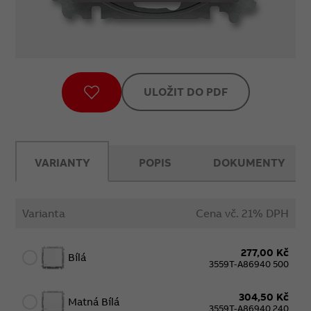
ULOŽIT DO PDF
VARIANTY
POPIS
DOKUMENTY
Varianta
Cena vč. 21% DPH
277,00 Kč
Bílá
3559T-A86940 500
304,50 Kč
Matná Bílá
3559T-A86940 240