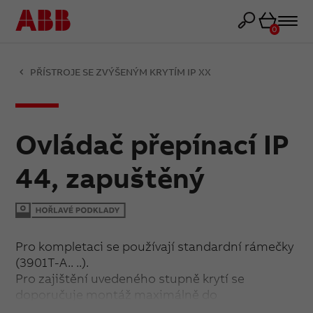
Košík
0
PŘÍSTROJE SE ZVÝŠENÝM KRYTÍM IP XX
Ovládač přepínací IP
44, zapuštěný
Pro kompletaci se používají standardní rámečky
(3901T-A.. ..).
Pro zajištění uvedeného stupně krytí se
doporučuje montáž maximálně do
trojnásobných rámečků (ve vodorovné i svislé