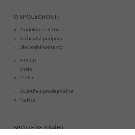
O SPOLEČNOSTI
Produkty a služby
Technická podpora
Obchodní kontakty
ABB ČR
O nás
Média
Soutěže a prodejní akce
Kariéra
SPOJTE SE S NÁMI