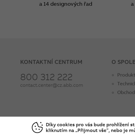
a 14 designových řad
a
KONTAKTNÍ CENTRUM
O SPOL
800 312 222
Produkt
Technic
contact.center@cz.abb.com
Obchod
Díky cookies pro vás bude prohlížení s
kliknutím na „Přijmout vše“, nebo je mů