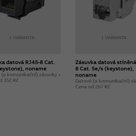
1 VARIANTA
1 VARIANTA
a datová RJ45-8 Cat.
Zásuvka datová stíněná
keystone), noname
8 Cat. 5e/s (keystone),
 (a komunikační) zásuvky •
noname
d 352 Kč
Datové (a komunikační) zá
Cena od 267 Kč