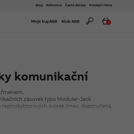
Blog
Reference
Časté dotazy
Prodejní místa
Hledat
Košík
Moje kupABB
Klub ABB
0
ky komunikační
 třmenem.
ikačních zásuvek typu Modular-Jack
bo reproduktorových svorek (max. doporučená
14,8 mm