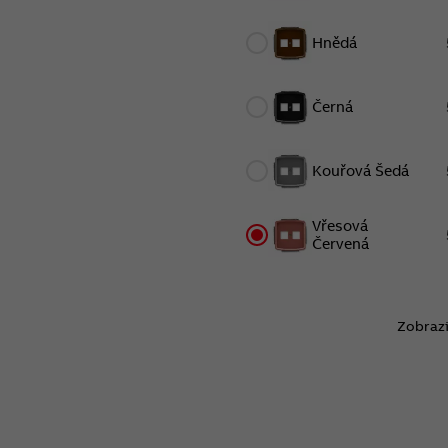
Hnědá
Černá
Kouřová Šedá
Vřesová
Červená
Zobrazi