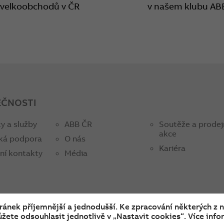
 velkoobchodů v ČR
v našem klubu AB
EČNOSTI
y a služby
ABB ČR
Soutěže a prodej
akce
ká podpora
O nás
Kariéra
ní kontakty
Média
tránek příjemnější a jednodušší. Ke zpracování některých z 
žete odsouhlasit jednotlivě v „Nastavit cookies“. Více infor