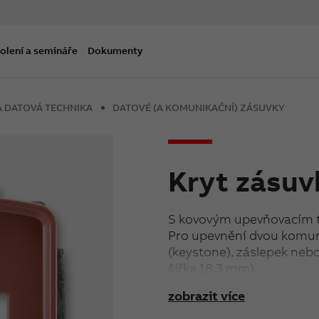
olení a semináře
Dokumenty
A DATOVÁ TECHNIKA
DATOVÉ (A KOMUNIKAČNÍ) ZÁSUVKY
Kryt zásuv
S kovovým upevňovacím
Pro upevnění dvou komun
(keystone), záslepek ne
šířka 18,3 mm).
Rozměry otvorů: 19,4 × 
zobrazit více