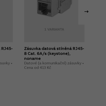
1 VARIANTA
 RJ45-
Zásuvka datová stíněná RJ45-
Zásl
8 Cat. 6A/s (keystone),
komu
noname
Datov
Cena 
suvky •
Datové (a komunikační) zásuvky •
Cena od 413 Kč