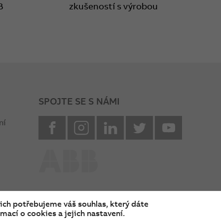
B
zkušeností s výrobou
SPOJTE SE S NÁMI
facebook
instagram
Linkedin
twitter
youtube
ní
nich potřebujeme váš souhlas, který dáte
mací o cookies a jejich nastavení.