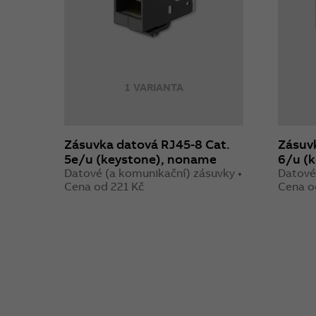
1 VARIANTA
Zásuvka datová RJ45-8 Cat.
Zásuvk
5e/u (keystone), noname
6/u (
Datové (a komunikační) zásuvky •
Datové
Cena od 221 Kč
Cena o