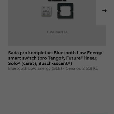
1 VARIANTA
Sada pro kompletaci Bluetooth Low Energy
S
smart switch (pro Tango®, Future® linear,
s
Solo® (carat), Busch-axcent®)
(
Bluetooth Low Energy (BLE) • Cena od 2 519 Kč
F