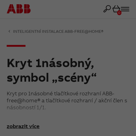
Košík
0
INTELIGENTNÍ INSTALACE ABB-FREE@HOME®
Kryt 1násobný,
symbol „scény“
Kryt pro 1násobné tlačítkové rozhraní ABB-
free@home® a tlačítkové rozhraní / akční člen s
násobností 1/1.
zobrazit více