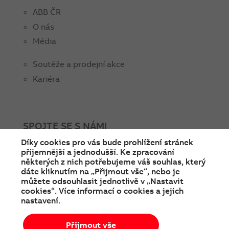
ABB ČR
O nás
Média
Soutěže a prodejní akce
Kariéra
SPOJTE SE S NÁMI
Díky cookies pro vás bude prohlížení stránek
facebook
instagram
Linkedin
twitter
youtube
příjemnější a jednodušší. Ke zpracování
některých z nich potřebujeme váš souhlas, který
dáte kliknutím na „Přijmout vše“, nebo je
můžete odsouhlasit jednotlivě v „Nastavit
cookies“. Více informací o cookies a jejich
nastavení.
Přijmout vše