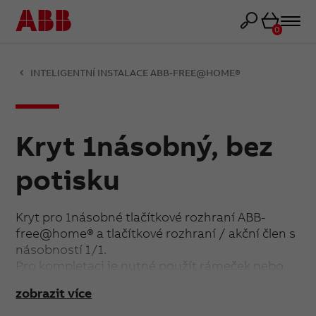
Košík
0
INTELIGENTNÍ INSTALACE ABB-FREE@HOME®
Kryt 1násobný, bez
potisku
Kryt pro 1násobné tlačítkové rozhraní ABB-
free@home® a tlačítkové rozhraní / akční člen s
násobností 1/1.
Pro kompletaci je nutné použít rámeček nebo
kryt rámečku s otvorem 55×55 mm.
zobrazit více