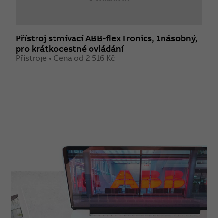
Přístroj stmívací ABB-flexTronics, 1násobný,
R
pro krátkocestné ovládání
Z
Přístroje • Cena od 2 516 Kč