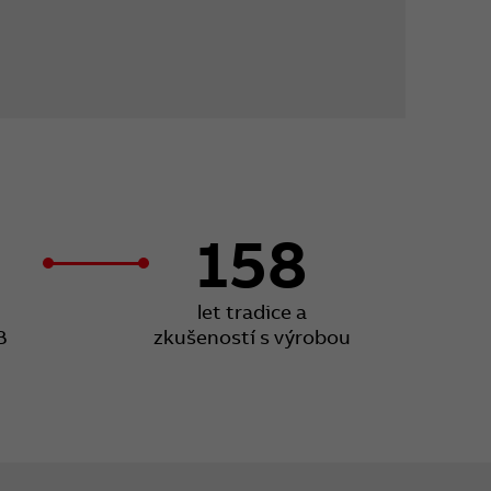
158
let tradice a
B
zkušeností s výrobou