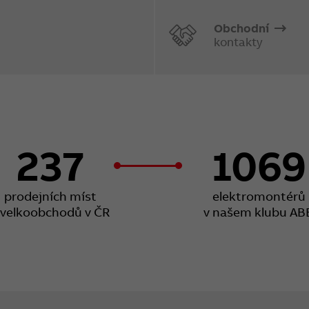
Obchodní
kontakty
237
1069
prodejních míst
elektromontérů
 velkoobchodů v ČR
v našem klubu AB