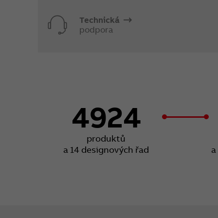
Technická
podpora
4924
produktů
a 14 designových řad
a