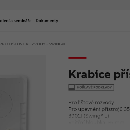
olení a semináře
Dokumenty
 PRO LIŠTOVÉ ROZVODY - SWING®L
Krabice př
Pro lištové rozvody
Pro upevnění přístrojů 3
3901J (Swing® L)
Vnitřní hloubka: 26 mm
Vnější rozměry: 85 x 85 