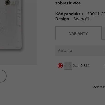
zobrazit více
Kód produktu
3900J-C
Design
Swing®L
VARIANTY
Varianta
Jasně Bílá
Zobrazi