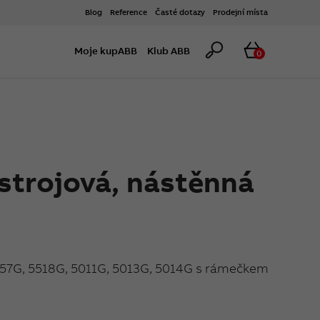
Blog
Reference
Časté dotazy
Prodejní místa
Hledat
Košík
Moje kupABB
Klub ABB
0
ístrojová, nástěnná
557G, 5518G, 5011G, 5013G, 5014G s rámečkem
x 28 mm