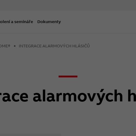
olení a semináře
Dokumenty
HOME®
INTEGRACE ALARMOVÝCH HLÁSIČŮ
race alarmových h