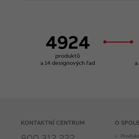
4924
produktů
a 14 designových řad
a
KONTAKTNÍ CENTRUM
O SPOL
800 312 222
Produkt