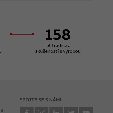
158
let tradice a
B
zkušeností s výrobou
SPOJTE SE S NÁMI
facebook
instagram
Linkedin
twitter
youtube
ní