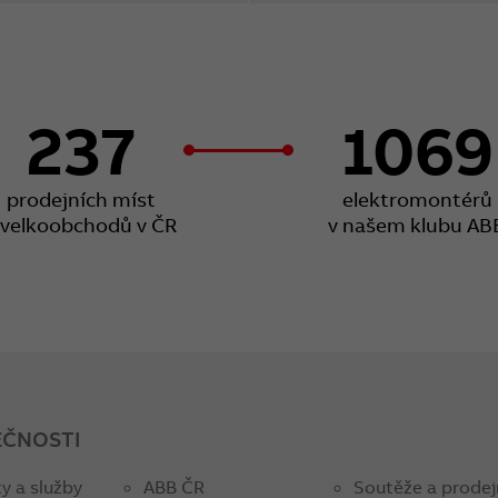
237
1069
prodejních míst
elektromontérů
 velkoobchodů v ČR
v našem klubu AB
EČNOSTI
y a služby
ABB ČR
Soutěže a prodej