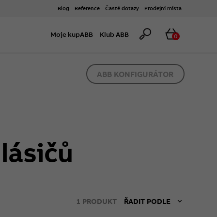
Blog
Reference
Časté dotazy
Prodejní místa
Hledat
Košík
Moje kupABB
Klub ABB
0
ABB KONFIGURÁTOR
lásičů
1
PRODUKT
ŘADIT PODLE