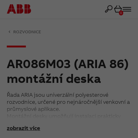
Košík
0
ROZVODNICE
AR086M03 (ARIA 86)
montážní deska
Řada ARIA jsou univerzální polyesterové
rozvodnice, určené pro nejnáročnější venkovní a
průmyslové aplikace.
Montážní desky umožňují instalaci prakticky
libovolného vybavení.
zobrazit více
Vhodné pro řadu: ARIA 86