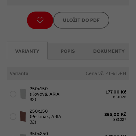
ULOŽIT DO PDF
VARIANTY
POPIS
DOKUMENTY
Varianta
Cena vč. 21% DPH
250x150
177,00 Kč
(kovová, ARIA
831026
32)
250x150
365,00 Kč
(Pertinax, ARIA
831027
32)
350x250