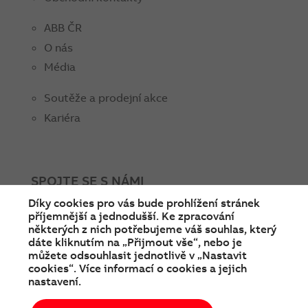
ABB ČR
O nás
Média
Soutěže a prodejní akce
Kariéra
SPOJTE SE S NÁMI
Díky cookies pro vás bude prohlížení stránek
facebook
instagram
Linkedin
twitter
youtube
příjemnější a jednodušší. Ke zpracování
některých z nich potřebujeme váš souhlas, který
dáte kliknutím na „Přijmout vše“, nebo je
můžete odsouhlasit jednotlivě v „Nastavit
cookies“. Více informací o cookies a jejich
nastavení.