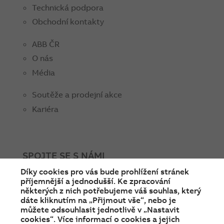
Technická podpora
Obchodní kontakty
ABB ČR
O nás
Média
Soutěže a prodejní akce
Kariéra
SPOJTE SE S NÁMI
Díky cookies pro vás bude prohlížení stránek
facebook
instagram
Linkedin
twitter
youtube
příjemnější a jednodušší. Ke zpracování
některých z nich potřebujeme váš souhlas, který
dáte kliknutím na „Přijmout vše“, nebo je
můžete odsouhlasit jednotlivě v „Nastavit
cookies“. Více informací o cookies a jejich