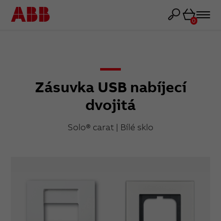
Košík
0
Zásuvka USB nabíjecí
dvojitá
Solo® carat | Bílé sklo