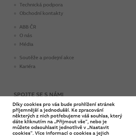
Technická podpora
Obchodní kontakty
ABB ČR
O nás
Média
Soutěže a prodejní akce
Kariéra
SPOJTE SE S NÁMI
Díky cookies pro vás bude prohlížení stránek
facebook
instagram
Linkedin
twitter
youtube
příjemnější a jednodušší. Ke zpracování
některých z nich potřebujeme váš souhlas, který
dáte kliknutím na „Přijmout vše“, nebo je
můžete odsouhlasit jednotlivě v „Nastavit
cookies“. Více informací o cookies a jejich