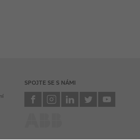
SPOJTE SE S NÁMI
facebook
instagram
Linkedin
twitter
youtube
ní