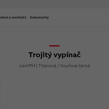
olení a semináře
Dokumenty
Trojitý vypínač
Levit®M | Titanová / Kouřová černá