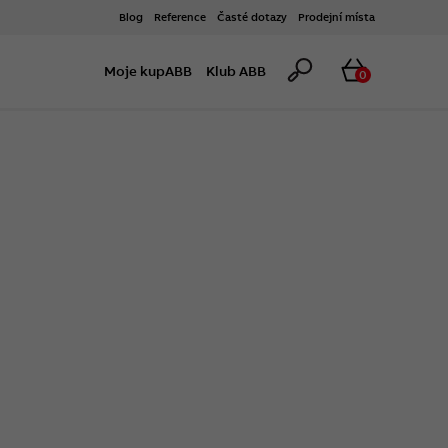
Blog
Reference
Časté dotazy
Prodejní místa
Hledat
Košík
Moje kupABB
Klub ABB
0