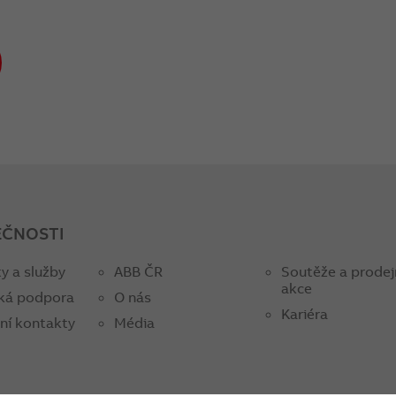
EČNOSTI
y a služby
ABB ČR
Soutěže a prodej
akce
ká podpora
O nás
Kariéra
ní kontakty
Média