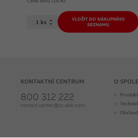
Cena setu
726 Kč
VLOŽIT DO NÁKUPNÍHO
ks
SEZNAMU
KONTAKTNÍ CENTRUM
O SPOL
800 312 222
Produkt
Technic
contact.center@cz.abb.com
Obchod